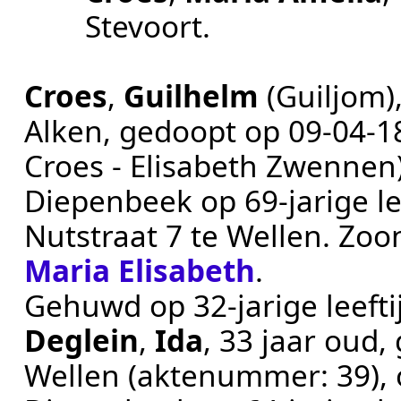
Stevoort
.
Croes
,
Guilhelm
(Guiljom)
Alken
, gedoopt op
09‑04‑1
Croes - Elisabeth Zwennen
Diepenbeek
op 69-jarige le
Nutstraat 7 te
Wellen
. Zoo
Maria Elisabeth
.
Gehuwd op 32-jarige leeft
Deglein
,
Ida
, 33 jaar oud
Wellen
(aktenummer:
39
),