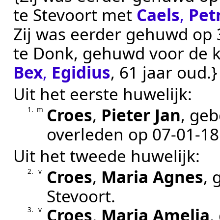
te
Stevoort
met
Caels
,
Pet
Zij was eerder gehuwd op 3
te
Donk
, gehuwd voor de 
Bex
,
Egidius
, 61 jaar oud.}
Uit het eerste huwelijk:
Croes
,
Pieter Jan
, ge
1.
m
overleden op
07‑01‑1
Uit het tweede huwelijk:
Croes
,
Maria Agnes
,
2.
v
Stevoort
.
Croes
,
Maria Amelia
,
3.
v