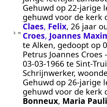
Gehuwd op 22-jarige l
gehuwd voor de kerk
Claes
,
Felix
, 26 jaar o
Croes
,
Joannes Maxi
3.
m
te
Alken
, gedoopt op
0
Petrus Joannes Croes 
03‑03‑1966
te
Sint-Tru
Schrijnwerker
, woond
Gehuwd op 26-jarige l
gehuwd voor de kerk
Bonneux
,
Maria Paul