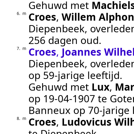
Gehuwd met
Machiel
Croes
,
Willem Alpho
6.
m
Diepenbeek
, overled
256 dagen oud.
Croes
,
Joannes Wilh
7.
m
Diepenbeek
, overled
op 59-jarige leeftijd.
Gehuwd met
Lux
,
Mar
op
19‑04‑1907
te
Got
Banneux
op 70-jarige l
Croes
,
Ludovicus Wil
8.
m
te
Diepenbeek
.