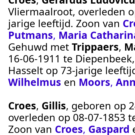
Vliermaalroot
, overleden 
jarige leeftijd. Zoon van
Cr
Putmans
,
Maria Catharin
Gehuwd met
Trippaers
,
Ma
16‑06‑1911
te
Diepenbeek
Hasselt
op 73-jarige leefti
Wilhelmus
en
Moors
,
Ann
Croes
,
Gillis
, geboren op
2
overleden op
08‑07‑1853
t
Zoon van
Croes
,
Gaspard