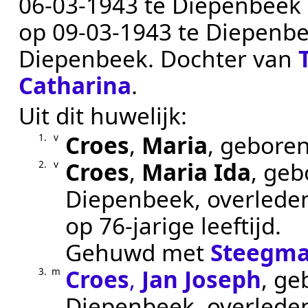
06‑03‑1943
te
Diepenbeek
op
09‑03‑1943
te
Diepenb
Diepenbeek
. Dochter van
Catharina
.
Uit dit huwelijk:
Croes
,
Maria
, gebore
1.
v
Croes
,
Maria Ida
, ge
2.
v
Diepenbeek
, overled
op 76-jarige leeftijd.
Gehuwd met
Steegm
Croes
,
Jan Joseph
, g
3.
m
Diepenbeek
, overled