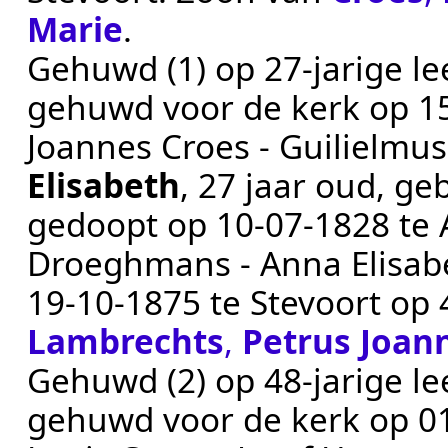
Marie
.
Gehuwd (1) op 27-jarige le
gehuwd voor de kerk op
1
Joannes Croes - Guilielmu
Elisabeth
, 27 jaar oud, g
gedoopt op
10‑07‑1828
te
Droeghmans - Anna Elisab
19‑10‑1875
te
Stevoort
op 4
Lambrechts
,
Petrus Joan
Gehuwd (2) op 48-jarige le
gehuwd voor de kerk op
0