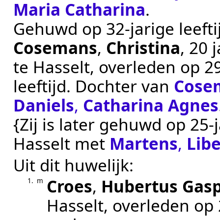
Maria Catharina
.
Gehuwd op 32-jarige leeft
Cosemans
,
Christina
, 20 
te
Hasselt
, overleden op
2
leeftijd. Dochter van
Cose
Daniels
,
Catharina Agnes
{Zij is later gehuwd op 25-j
Hasselt
met
Martens
,
Lib
Uit dit huwelijk:
Croes
,
Hubertus Gas
1.
m
Hasselt
, overleden op