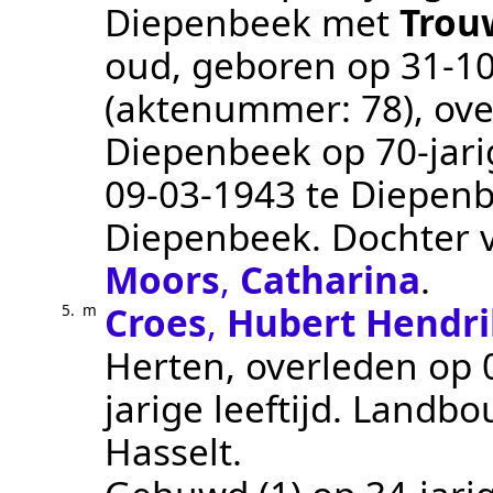
Diepenbeek
met
Trou
oud, geboren op
31‑1
(aktenummer:
78
), ov
Diepenbeek
op 70-jari
09‑03‑1943
te
Diepen
Diepenbeek
. Dochter
Moors
,
Catharina
.
Croes
,
Hubert Hendri
5.
m
Herten
, overleden op
jarige leeftijd.
Landbo
Hasselt
.