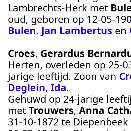
Lambrechts-Herk
met
Bul
oud, geboren op
12‑05‑19
Bulen
,
Jan Lambertus
en
Croes
,
Gerardus Bernard
Herten
, overleden op
25‑0
jarige leeftijd. Zoon van
Cr
Deglein
,
Ida
.
Gehuwd op 24-jarige leeft
met
Trouwers
,
Anna Cath
31‑10‑1872
te
Diepenbeek