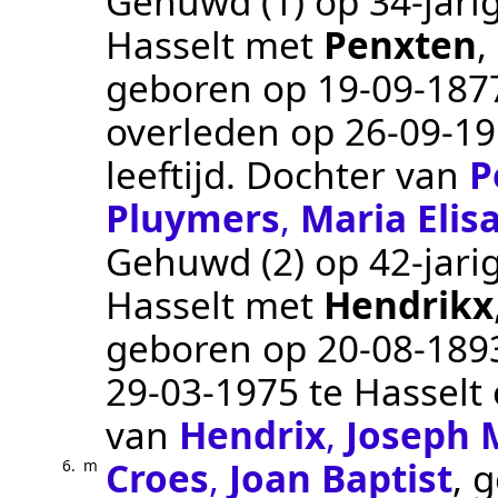
Gehuwd (1) op 34-jarig
Hasselt
met
Penxten
,
geboren op
19‑09‑187
overleden op
26‑09‑1
leeftijd. Dochter van
P
Pluymers
,
Maria Elis
Gehuwd (2) op 42-jarig
Hasselt
met
Hendrikx
geboren op
20‑08‑189
29‑03‑1975
te
Hasselt
van
Hendrix
,
Joseph 
Croes
,
Joan Baptist
, 
6.
m