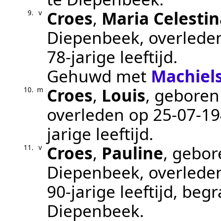
Croes
,
Maria Celestin
9.
v
Diepenbeek
, overled
78-jarige leeftijd.
Gehuwd met
Machiel
Croes
,
Louis
, gebore
10.
m
overleden op
25‑07‑1
jarige leeftijd.
Croes
,
Pauline
, gebo
11.
v
Diepenbeek
, overled
90-jarige leeftijd, be
Diepenbeek
.