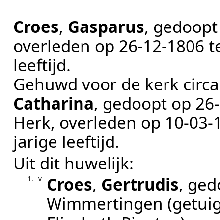
Croes
,
Gasparus
, gedoop
overleden op
26‑12‑1806
t
leeftijd.
Gehuwd voor de kerk
circ
Catharina
, gedoopt op
26
Herk
, overleden op
10‑03‑
jarige leeftijd.
Uit dit huwelijk:
Croes
,
Gertrudis
, ge
1.
v
Wimmertingen
(getuig