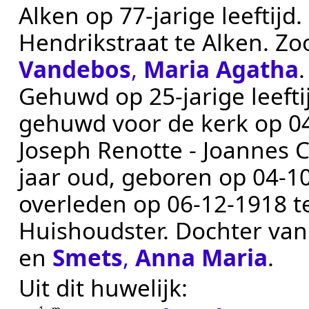
Alken
op 77-jarige leeftijd.
Hendrikstraat te
Alken
. Z
Vandebos
,
Maria Agatha
.
Gehuwd op 25-jarige leeft
gehuwd voor de kerk op
0
Joseph Renotte - Joannes 
jaar oud, geboren op
04‑1
overleden op
06‑12‑1918
t
Huishoudster
. Dochter va
en
Smets
,
Anna Maria
.
Uit dit huwelijk: