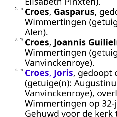
Elisabeth Pinxten)
.
Croes
,
Gasparus
, ge
2.
m
Wimmertingen
(getuig
Alen)
.
Croes
,
Joannis Guilie
3.
m
Wimmertingen
(getuig
Vanvinckenroye)
.
Croes
,
Joris
, gedoopt
4.
m
(getuige(n):
Augustinus
Vanvinckenroye)
, ove
Wimmertingen
op 32-j
Gehuwd voor de kerk 