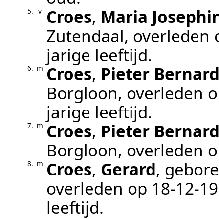
Croes
,
Maria Josephi
5.
v
Zutendaal
, overleden
jarige leeftijd.
Croes
,
Pieter Bernar
6.
m
Borgloon
, overleden 
jarige leeftijd.
Croes
,
Pieter Bernar
7.
m
Borgloon
, overleden 
Croes
,
Gerard
, gebor
8.
m
overleden op
18‑12‑1
leeftijd.