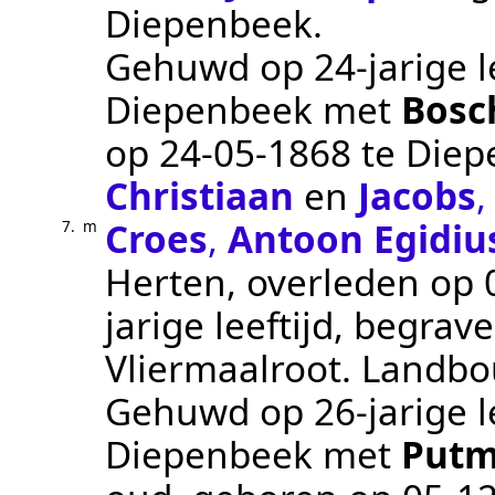
Diepenbeek
.
Gehuwd op 24-jarige l
Diepenbeek
met
Bosc
op
24‑05‑1868
te
Diep
Christiaan
en
Jacobs
Croes
,
Antoon Egidiu
7.
m
Herten
, overleden op
jarige leeftijd, begra
Vliermaalroot
.
Landbo
Gehuwd op 26-jarige l
Diepenbeek
met
Put