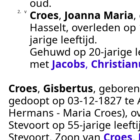
oud.
Croes
,
Joanna Maria
,
2.
v
Hasselt
, overleden op
jarige leeftijd.
Gehuwd op 20-jarige l
met
Jacobs
,
Christian
Croes
,
Gisbertus
, gebore
gedoopt op
03‑12‑1827
te
Hermans - Maria Croes)
, 
Stevoort
op 55-jarige leefti
Stevoort
. Zoon van
Croes
,