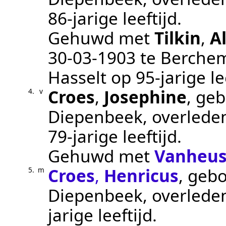
86-jarige leeftijd.
Gehuwd met
Tilkin
,
A
30‑03‑1903
te
Berche
Hasselt
op 95-jarige lee
Croes
,
Josephine
, ge
4.
v
Diepenbeek
, overled
79-jarige leeftijd.
Gehuwd met
Vanheu
Croes
,
Henricus
, geb
5.
m
Diepenbeek
, overled
jarige leeftijd.