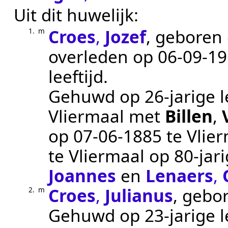
Uit dit huwelijk:
Croes
,
Jozef
, geboren
1.
m
overleden op
06‑09‑1
leeftijd.
Gehuwd op 26-jarige l
Vliermaal
met
Billen
,
op
07‑06‑1885
te
Vlie
te
Vliermaal
op 80-jari
Joannes
en
Lenaers
,
Croes
,
Julianus
, gebo
2.
m
Gehuwd op 23-jarige l