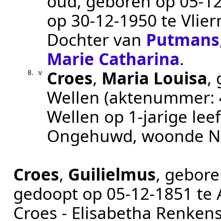
oud, geboren op
05‑1
op
30‑12‑1950
te
Vlie
Dochter van
Putmans
Marie Catharina
.
Croes
,
Maria Louisa
,
8.
v
Wellen
(aktenummer:
Wellen
op 1-jarige lee
Ongehuwd
, woonde N
Croes
,
Guilielmus
, gebor
gedoopt op
05‑12‑1851
te
Croes - Elisabetha Renkens