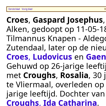
Eerste blad
Vorig blad
B
Croes
,
Gaspard Josephus
Alken
, gedoopt op
11‑05‑1
Tilmannus Knapen - Aldeg
Zutendaal, later op de ni
Croes
,
Ludovicus
en
Gaen
Gehuwd op 26-jarige leeft
met
Croughs
,
Rosalia
, 30
te
Vliermaal
, overleden o
jarige leeftijd. Dochter va
Croughs
,
Ida Catharina
.