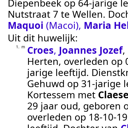
Diepenbeek
op 64-jarige le
Nutstraat 7 te
Wellen
. Doc
Maquoi
(Macoi)
,
Maria He
Uit dit huwelijk:
Croes
,
Joannes Jozef
,
1.
m
Herten
, overleden op
jarige leeftijd.
Dienstk
Gehuwd op 31-jarige l
Kortessem
met
Claes
29 jaar oud, geboren 
overleden op
18‑10‑1