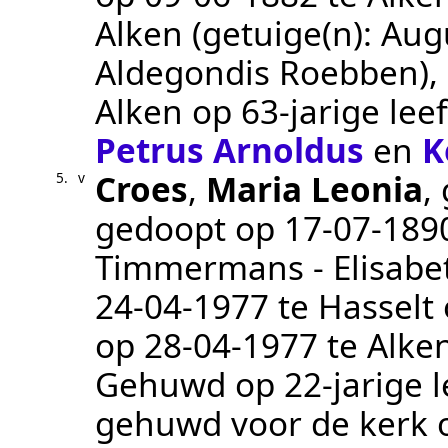
Alken
(getuige(n):
Aug
Aldegondis Roebben)
,
Alken
op 63-jarige lee
Petrus Arnoldus
en
K
Croes
,
Maria Leonia
,
5.
v
gedoopt op
17‑07‑189
Timmermans - Elisabe
24‑04‑1977
te
Hasselt
op
28‑04‑1977
te
Alke
Gehuwd op 22-jarige l
gehuwd voor de kerk