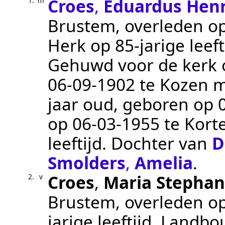
Croes
,
Eduardus Henr
1.
m
Brustem
, overleden o
Herk
op 85-jarige leef
Gehuwd voor de kerk op
06‑09‑1902
te
Kozen
m
jaar oud, geboren op
op
06‑03‑1955
te
Kort
leeftijd. Dochter van
D
Smolders
,
Amelia
.
Croes
,
Maria Stephan
2.
v
Brustem
, overleden o
jarige leeftijd.
Landbo