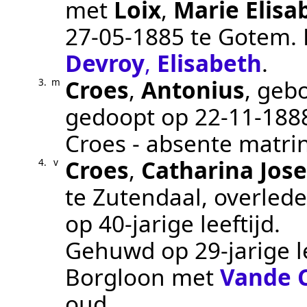
met
Loix
,
Marie Elisa
27‑05‑1885
te
Gotem
.
Devroy
,
Elisabeth
.
Croes
,
Antonius
, geb
3.
m
gedoopt op
22‑11‑188
Croes - absente matri
Croes
,
Catharina Jos
4.
v
te
Zutendaal
, overled
op 40-jarige leeftijd.
Gehuwd op 29-jarige l
Borgloon
met
Vande 
oud.