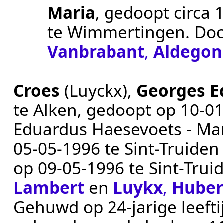
Maria
, gedoopt
circa 
te
Wimmertingen
. Do
Vanbrabant
,
Aldegon
Croes
(Luyckx)
,
Georges E
te
Alken
, gedoopt op
10‑0
Eduardus Haesevoets - Mar
05‑05‑1996
te
Sint-Truiden
op
09‑05‑1996
te
Sint-Trui
Lambert
en
Luykx
,
Huber
Gehuwd op 24-jarige leeft