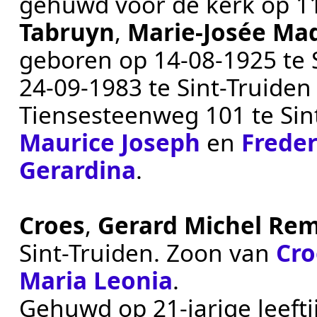
gehuwd voor de kerk op
1
Tabruyn
,
Marie‑Josée Ma
geboren op
14‑08‑1925
te
24‑09‑1983
te
Sint-Truiden
Tiensesteenweg 101 te
Sin
Maurice Joseph
en
Freder
Gerardina
.
Croes
,
Gerard Michel Rem
Sint-Truiden
. Zoon van
Cro
Maria Leonia
.
Gehuwd op 21-jarige leeft