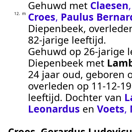
Gehuwd met
Claesen
Croes
,
Paulus Bernar
12.
m
Diepenbeek
, overled
82-jarige leeftijd.
Gehuwd op 26-jarige l
Diepenbeek
met
Lamb
24 jaar oud, geboren 
overleden op
11‑12‑1
leeftijd. Dochter van
L
Leonardus
en
Voets
,
Croes
,
Gerardus Ludovicu