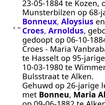
23‑05‑1884
te
Kozen
,
Munsterbilzen
op 68-ja
Bonneux
,
Aloysius
e
Croes
,
Arnoldus
, geb
4.
m
gedoopt op
06‑10‑188
Croes - Maria Vanbrab
te
Hasselt
op 95-jarige
10‑03‑1980
te
Wimmer
Bulsstraat te
Alken
.
Gehuwd op 26-jarige l
met
Bonneu
,
Maria A
op
09‑06‑1882
te
Alke