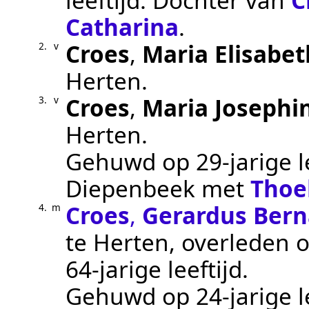
leeftijd. Dochter van
C
Catharina
.
Croes
,
Maria Elisabet
2.
v
Herten
.
Croes
,
Maria Josephi
3.
v
Herten
.
Gehuwd op 29-jarige l
Diepenbeek
met
Thoe
Croes
,
Gerardus Bern
4.
m
te
Herten
, overleden 
64-jarige leeftijd.
Gehuwd op 24-jarige l