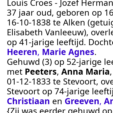
Louis Croes - Jozef Herma
37 jaar oud, geboren op
16
16‑10‑1838
te
Alken
(getui
Elisabeth Vanleeuw)
, over
op 41-jarige leeftijd. Doch
Heeren
,
Marie Agnes
.
Gehuwd (3) op 52-jarige le
met
Peeters
,
Anna Maria
01‑12‑1833
te
Stevoort
, ov
Stevoort
op 74-jarige leeft
Christiaan
en
Greeven
,
A
{Zij was eerder gehuwd op 