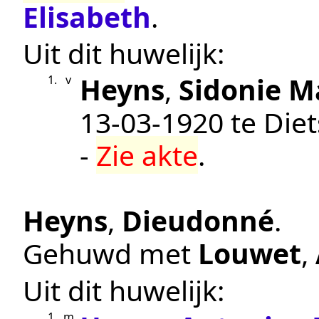
Elisabeth
.
Uit dit huwelijk:
Heyns
,
Sidonie M
1.
v
13‑03‑1920
te
Die
-
Zie akte
.
Heyns
,
Dieudonné
.
Gehuwd met
Louwet
,
Uit dit huwelijk:
1.
m