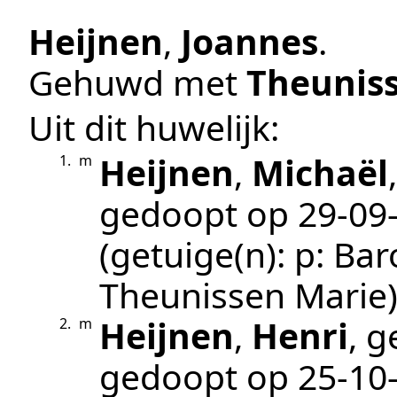
Heijnen
,
Joannes
.
Gehuwd met
Theunis
Uit dit huwelijk:
Heijnen
,
Michaël
1.
m
gedoopt op
29‑09
(getuige(n):
p: Ba
Theunissen Marie
Heijnen
,
Henri
, 
2.
m
gedoopt op
25‑10