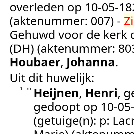
overleden op
10‑05‑18
(aktenummer:
007
) -
Z
Gehuwd voor de kerk
(DH)
(aktenummer:
80
Houbaer
,
Johanna
.
Uit dit huwelijk:
Heijnen
,
Henri
, 
1.
m
gedoopt op
10‑05
(getuige(n):
p: Lac
Marie)
(aktenumm