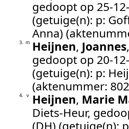
gedoopt op
25‑12
(getuige(n):
p: Gof
Anna)
(aktenumm
Heijnen
,
Joannes
3.
m
gedoopt op
20‑12
(getuige(n):
p: Hei
(aktenummer:
802
Heijnen
,
Marie M
4.
v
Diets-Heur
, gedoo
(DH)
(getuige(n):
p