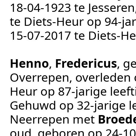
18‑04‑1923
te
Jesseren
te
Diets-Heur
op 94-jar
15‑07‑2017
te
Diets-He
Henno
,
Fredericus
, g
Overrepen
, overleden
Heur
op 87-jarige leeft
Gehuwd op 32-jarige le
Neerrepen
met
Broed
oud, geboren op
24‑10