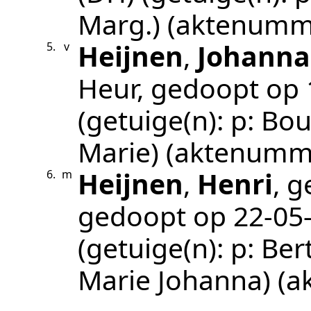
Marg.)
(aktenumm
Heijnen
,
Johanna
5.
v
Heur
, gedoopt op
(getuige(n):
p: Bou
Marie)
(aktenumm
Heijnen
,
Henri
, 
6.
m
gedoopt op
22‑05
(getuige(n):
p: Ber
Marie Johanna)
(a