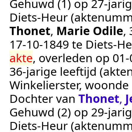
Gehuwd (1) op 27-jarig
Diets-Heur
(aktenumm
Thonet
,
Marie Odile
,
17‑10‑1849
te
Diets-H
akte
, overleden op
01‑
36-jarige leeftijd (ak
Winkelierster
, woonde 
Dochter van
Thonet
,
J
Gehuwd (2) op 29-jarig
Diets-Heur
(aktenumm