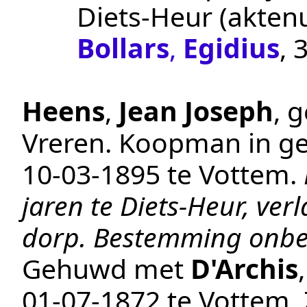
Diets-Heur
(akte
Bollars
,
Egidius
, 
Heens
,
Jean Joseph
, 
Vreren
.
Koopman in ge
10‑03‑1895
te
Vottem
.
jaren te Diets-Heur, verl
dorp. Bestemming onbe
Gehuwd met
D'Archis
01‑07‑1872
te
Vottem
.