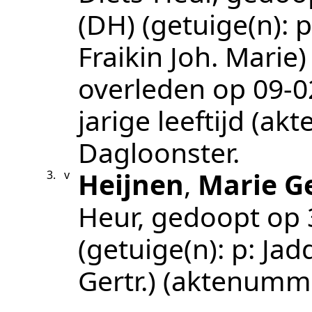
(DH)
(getuige(n):
p
Fraikin Joh. Marie)
overleden op
09‑0
jarige leeftijd (a
Dagloonster
.
Heijnen
,
Marie G
3.
v
Heur
, gedoopt op
(getuige(n):
p: Jad
Gertr.)
(aktenumm