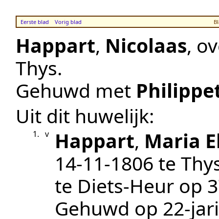
Eerste blad
Vorig blad
Bl
Happart
,
Nicolaas
, o
Thys
.
Gehuwd met
Philippe
Uit dit huwelijk:
Happart
,
Maria E
1.
v
14‑11‑1806
te
Thy
te
Diets-Heur
op 37
Gehuwd op 22-jari