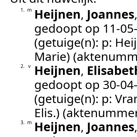
Heijnen
,
Joannes
1.
m
gedoopt op
11‑05
(getuige(n):
p: Hei
Marie)
(aktenumm
Heijnen
,
Elisabet
2.
v
gedoopt op
30‑04
(getuige(n):
p: Vra
Elis.)
(aktenumme
Heijnen
,
Joannes
3.
m