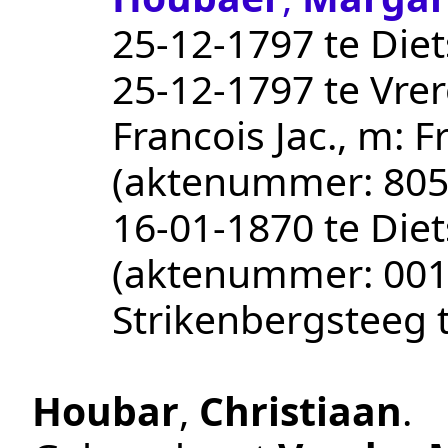
25‑12‑1797
te
Diet
25‑12‑1797
te
Vrer
Francois Jac., m: 
(aktenummer:
805
16‑01‑1870
te
Die
(aktenummer:
00
Strikenbergsteeg 
Houbar
,
Christiaan
.