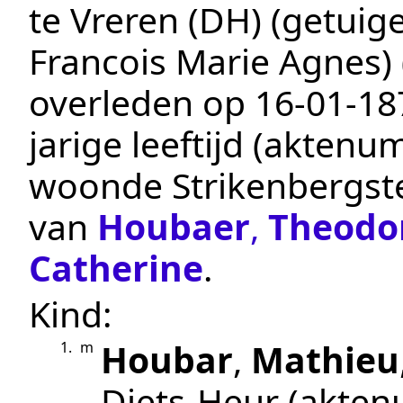
te
Vreren (DH)
(getuige
Francois Marie Agnes)
overleden op
16‑01‑18
jarige leeftijd (akten
woonde Strikenbergst
van
Houbaer
,
Theodo
Catherine
.
Kind:
Houbar
,
Mathieu
1.
m
Diets-Heur
(akte