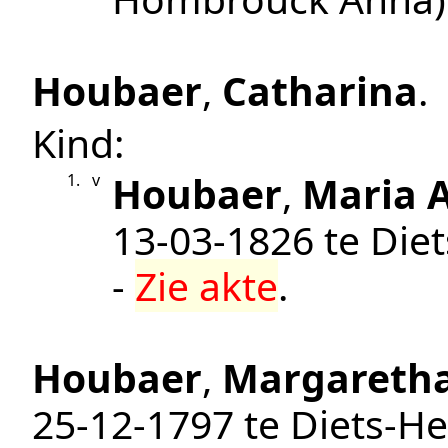
Houbaer
,
Catharina
.
Kind:
Houbaer
,
Maria 
1.
v
13‑03‑1826
te
Die
-
Zie akte
.
Houbaer
,
Margaretha
25‑12‑1797
te
Diets-He