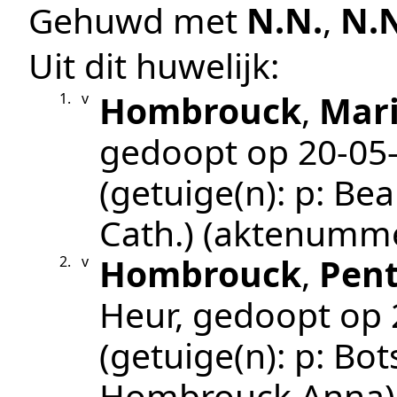
Gehuwd met
N.N.
,
N.
Uit dit huwelijk:
Hombrouck
,
Mar
1.
v
gedoopt op
20‑05
(getuige(n):
p: Bea
Cath.)
(aktenumm
Hombrouck
,
Pent
2.
v
Heur
, gedoopt op
(getuige(n):
p: Bo
Hombrouck Anna)