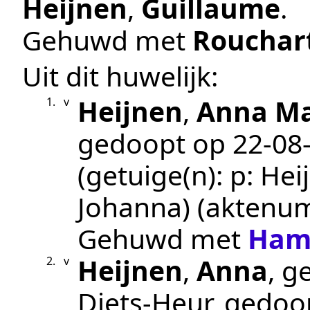
Heijnen
,
Guillaume
.
Gehuwd met
Rouchar
Uit dit huwelijk:
Heijnen
,
Anna Ma
1.
v
gedoopt op
22‑08
(getuige(n):
p: Hei
Johanna)
(aktenu
Gehuwd met
Ham
Heijnen
,
Anna
, g
2.
v
Diets-Heur
, gedoo