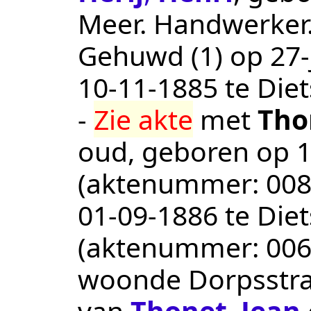
Meer
.
Handwerker
Gehuwd (1) op 27-j
10‑11‑1885
te
Die
-
Zie akte
met
Tho
oud, geboren op
1
(aktenummer:
00
01‑09‑1886
te
Die
(aktenummer:
00
woonde Dorpsstra
van
Thonet
,
Jean