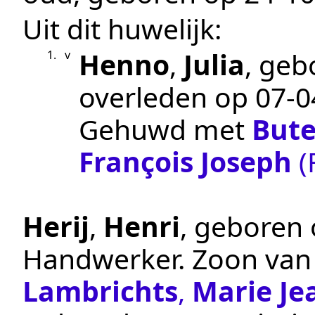
Uit dit huwelijk:
Henno
,
Julia
, ge
1.
v
overleden op
07‑0
Gehuwd met
Bute
François Joseph
(
Herij
,
Henri
, geboren
Handwerker
. Zoon va
Lambrichts
,
Marie Je