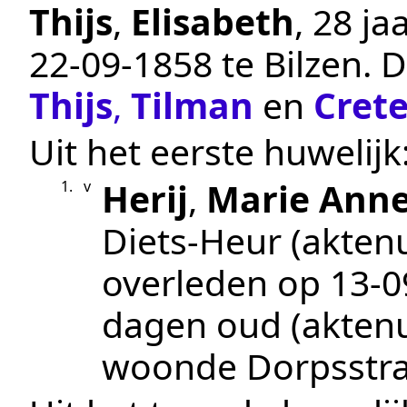
Thijs
,
Elisabeth
, 28 j
22‑09‑1858
te
Bilzen
.
D
Thijs
,
Tilman
en
Cret
Uit het eerste huwelijk
Herij
,
Marie Ann
1.
v
Diets-Heur
(akte
overleden op
13‑0
dagen oud (akte
woonde Dorpsstra