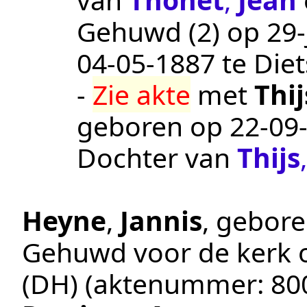
Gehuwd (2) op 29-j
04‑05‑1887
te
Die
-
Zie akte
met
Thij
geboren op
22‑09
Dochter van
Thijs
Heyne
,
Jannis
, gebor
Gehuwd voor de kerk
(DH)
(aktenummer:
80