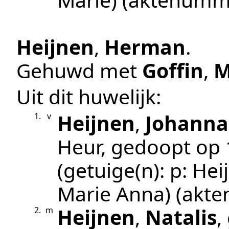
Heijnen
,
Herman
.
Gehuwd met
Goffin
,
M
Uit dit huwelijk:
Heijnen
,
Johanna
1.
v
Heur
, gedoopt op
(getuige(n):
p: Hei
Marie Anna)
(akt
Heijnen
,
Natalis
,
2.
m