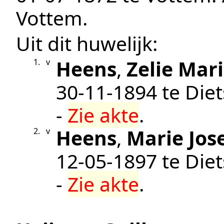
Vottem
.
Uit dit huwelijk:
Heens
,
Zelie Mar
1.
v
30‑11‑1894
te
Die
-
Zie akte
.
Heens
,
Marie Jos
2.
v
12‑05‑1897
te
Die
-
Zie akte
.