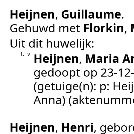
Heijnen
,
Guillaume
.
Gehuwd met
Florkin
,
Uit dit huwelijk:
Heijnen
,
Maria A
1.
v
gedoopt op
23‑12
(getuige(n):
p: Hei
Anna)
(aktenumm
Heijnen
,
Henri
, gebo