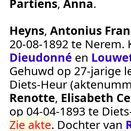
Partiens
,
Anna
.
Heyns
,
Antonius Fran
20‑08‑1892
te
Nerem
.
Dieudonné
en
Louwe
Gehuwd op 27-jarige le
Diets-Heur
(aktenumm
Renotte
,
Elisabeth Ce
op
04‑04‑1893
te
Diets
Zie akte
. Dochter van