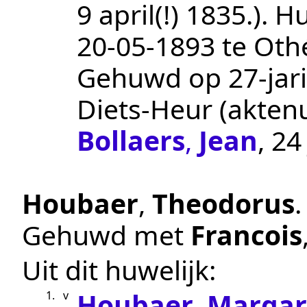
9 april(!) 1835.
).
Hu
20‑05‑1893
te
Oth
Gehuwd op 27-jari
Diets-Heur
(akte
Bollaers
,
Jean
, 24
Houbaer
,
Theodorus
.
Gehuwd met
Francois
Uit dit huwelijk:
Houbaer
,
Margar
1.
v