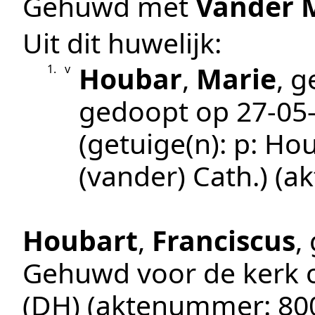
Gehuwd met
Vander 
Uit dit huwelijk:
Houbar
,
Marie
, 
1.
v
gedoopt op
27‑05
(getuige(n):
p: Ho
(vander) Cath.)
(a
Houbart
,
Franciscus
,
Gehuwd voor de kerk
(DH)
(aktenummer:
80