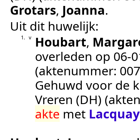
Grotars
,
Joanna
.
Uit dit huwelijk:
Houbart
,
Margar
1.
v
overleden op
06‑0
(aktenummer:
00
Gehuwd voor de k
Vreren (DH)
(akte
akte
met
Lacquay