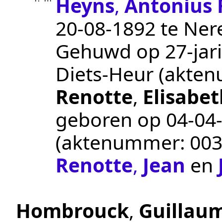
Heyns
,
Antonius 
20‑08‑1892
te
Ner
Gehuwd op 27-jari
Diets-Heur
(akte
Renotte
,
Elisabet
geboren op
04‑04
(aktenummer:
00
Renotte
,
Jean
en
Hombrouck
,
Guillau