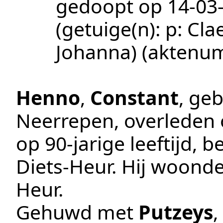
gedoopt op
14‑03
(getuige(n):
p: Cl
Johanna)
(aktenu
Henno
,
Constant
, ge
Neerrepen
, overleden
op 90-jarige leeftijd,
Diets-Heur
. Hij woonde
Heur
.
Gehuwd met
Putzeys
,