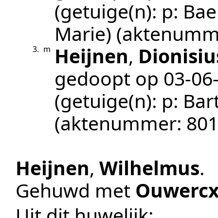
(getuige(n):
p: Bae
Marie)
(aktenumm
Heijnen
,
Dionisiu
3.
m
gedoopt op
03‑06
(getuige(n):
p: Bar
(aktenummer:
801
Heijnen
,
Wilhelmus
.
Gehuwd met
Ouwerc
Uit dit huwelijk: