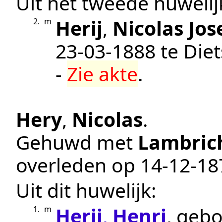
Uit het tweede huwelij
Herij
,
Nicolas Jo
2.
m
23‑03‑1888
te
Die
-
Zie akte
.
Hery
,
Nicolas
.
Gehuwd met
Lambric
overleden op
14‑12‑18
Uit dit huwelijk:
Herij
,
Henri
, geb
1.
m