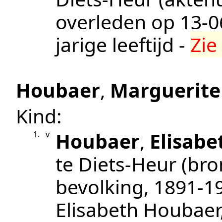
overleden op
13‑0
jarige leeftijd -
Zie
Houbaer
,
Marguerite
Kind:
Houbaer
,
Elisabe
1.
v
te
Diets-Heur
(bro
bevolking, 1891-1
Elisabeth Houbaer