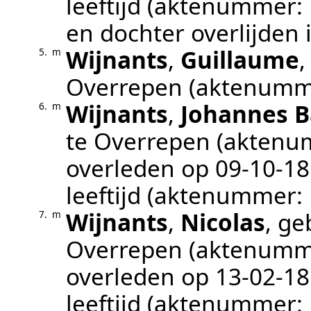
leeftijd (aktenummer:
en dochter overlijden i
Wijnants
,
Guillaume
5.
m
Overrepen
(aktenumm
Wijnants
,
Johannes B
6.
m
te
Overrepen
(aktenu
overleden op
09‑10‑1
leeftijd (aktenummer:
Wijnants
,
Nicolas
, g
7.
m
Overrepen
(aktenumm
overleden op
13‑02‑1
leeftijd (aktenummer: