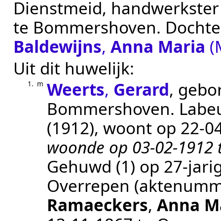
Dienstmeid, handwerkster
te
Bommershoven
. Docht
Baldewijns
,
Anna Maria
(
Uit dit huwelijk:
Weerts
,
Gerard
, gebo
1.
m
Bommershoven
.
Labeu
(1912)
, woont op
22‑0
woonde op 03-02-1912 
Gehuwd (1) op 27-jarig
Overrepen
(aktenumm
Ramaeckers
,
Anna M