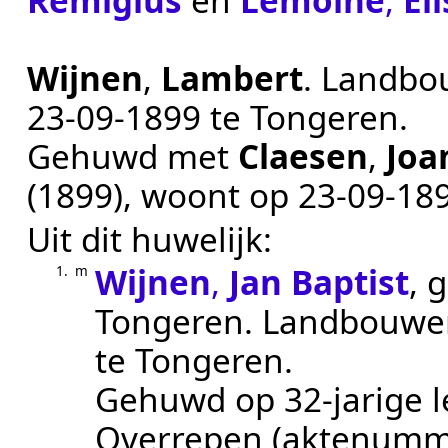
Remigius
en
Lemoine
,
El
Wijnen
,
Lambert
.
Landbou
23‑09‑1899
te
Tongeren
.
Gehuwd met
Claesen
,
Joa
(1899)
, woont op
23‑09‑18
Uit dit huwelijk:
Wijnen
,
Jan Baptist
, 
1.
m
Tongeren
.
Landbouwer
te
Tongeren
.
Gehuwd op 32-jarige l
Overrepen
(aktenumm