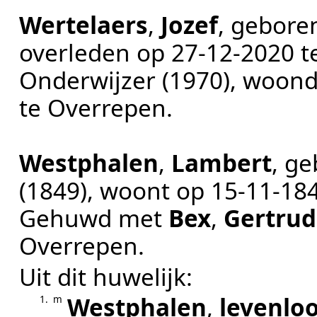
Wertelaers
,
Jozef
, gebore
overleden op
27‑12‑2020
t
Onderwijzer (1970)
, woon
te
Overrepen
.
Westphalen
,
Lambert
, g
(1849)
, woont op
15‑11‑18
Gehuwd met
Bex
,
Gertrud
Overrepen
.
Uit dit huwelijk:
Westphalen
,
levenloo
1.
m