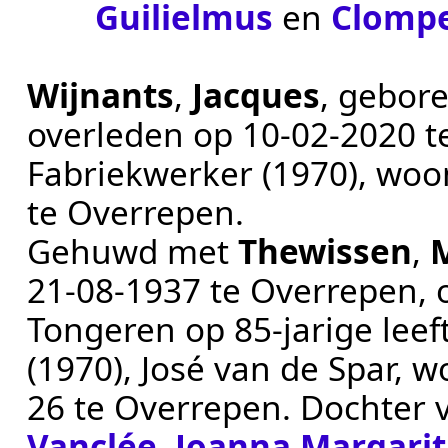
Guilielmus
en
Clomp
Wijnants
,
Jacques
, gebor
overleden op
10‑02‑2020
t
Fabriekwerker (1970)
, wo
te
Overrepen
.
Gehuwd met
Thewissen
,
M
21‑08‑1937
te
Overrepen
,
Tongeren
op 85-jarige leeft
(1970), José van de Spar
, 
26 te
Overrepen
. Dochter
Vanclée
,
Joanna Margarit