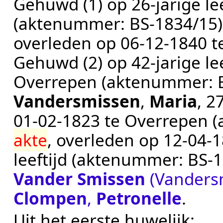
Gehuwd (1) op 26-jarige le
(aktenummer:
BS-1834/15
overleden op
06‑12‑1840
t
Gehuwd (2) op 42-jarige le
Overrepen
(aktenummer:
Vandersmissen
,
Maria
, 2
01‑02‑1823
te
Overrepen
(
akte
, overleden op
12‑04‑
leeftijd (aktenummer:
BS-1
Vander Smissen
(Vanders
Clompen
,
Petronelle
.
Uit het eerste huwelijk: