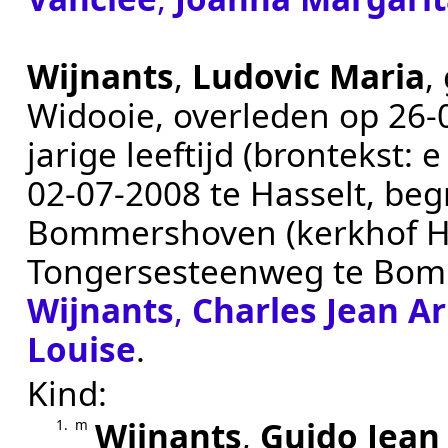
Wijnants
,
Ludovic Maria
,
Widooie
, overleden op
26‑
jarige leeftijd (brontekst:
e
02‑07‑2008
te
Hasselt
, be
Bommershoven (kerkhof H
Tongersesteenweg te
Bom
Wijnants
,
Charles Jean A
Louise
.
Kind:
Wijnants
,
Guido Jean
1.
m