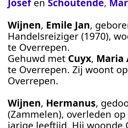
Josef
en
Schoutende
,
Mar
Wijnen
,
Emile Jan
, gebor
Handelsreiziger (1970)
, w
te
Overrepen
.
Gehuwd met
Cuyx
,
Maria 
te
Overrepen
. Zij woont o
Overrepen
.
Wijnen
,
Hermanus
, gedo
(Zammelen)
, overleden o
jarige leeftijd. Hij woond