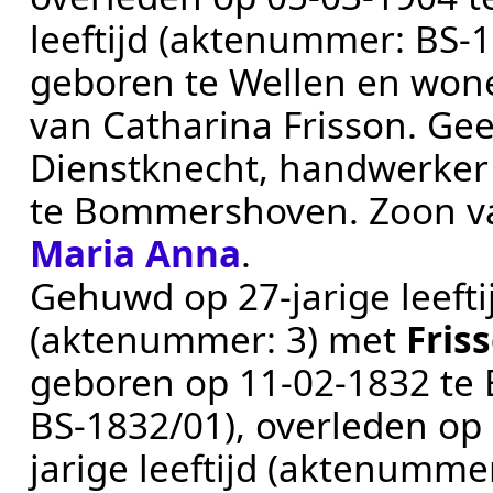
leeftijd (aktenummer:
BS-1
geboren te Wellen en won
van Catharina Frisson. Geen
Dienstknecht, handwerker
te
Bommershoven
. Zoon 
Maria Anna
.
Gehuwd op 27-jarige leeft
(aktenummer:
3
) met
Fris
geboren op
11‑02‑1832
te
BS-1832/01
), overleden op
jarige leeftijd (aktenumme