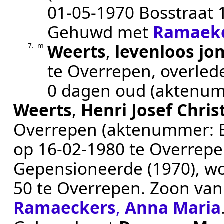
01‑05‑1970
Bosstraat 
Gehuwd met
Ramaek
Weerts
,
levenloos jo
7.
m
te
Overrepen
, overle
0 dagen oud (aktenu
Weerts
,
Henri Josef Chris
Overrepen
(aktenummer:
op
16‑02‑1980
te
Overrep
Gepensioneerde (1970)
, w
50 te
Overrepen
. Zoon va
Ramaeckers
,
Anna Maria