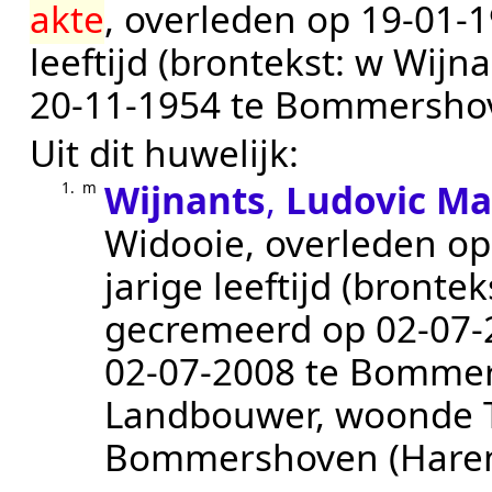
akte
, overleden op
19‑01‑
leeftijd (brontekst:
w Wijna
20‑11‑1954
te
Bommersho
Uit dit huwelijk:
Wijnants
,
Ludovic Ma
1.
m
Widooie
, overleden o
jarige leeftijd (brontek
gecremeerd op
02‑07‑
02‑07‑2008
te
Bommers
Landbouwer
, woonde 
Bommershoven (Hare