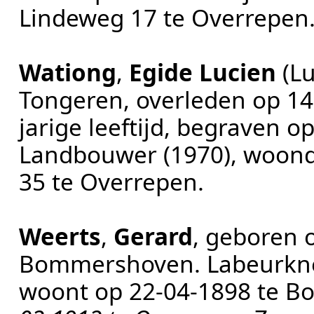
Lindeweg 17 te
Overrepen
Wationg
,
Egide Lucien
(L
Tongeren
, overleden op
14
jarige leeftijd, begraven o
Landbouwer (1970)
, woon
35 te
Overrepen
.
Weerts
,
Gerard
, geboren
Bommershoven
.
Labeurkne
woont op
22‑04‑1898
te
B