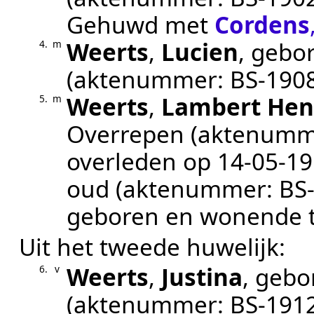
Gehuwd met
Cordens
Weerts
,
Lucien
, gebo
4.
m
(aktenummer:
BS-190
Weerts
,
Lambert Hen
5.
m
Overrepen
(aktenumm
overleden op
14‑05‑1
oud (aktenummer:
BS
geboren en wonende t
Uit het tweede huwelijk:
Weerts
,
Justina
, geb
6.
v
(aktenummer:
BS-191