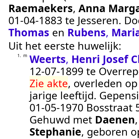
Raemaekers
,
Anna Marga
01‑04‑1883
te
Jesseren
. D
Thomas
en
Rubens
,
Mari
Uit het eerste huwelijk:
Weerts
,
Henri Josef C
1.
m
12‑07‑1899
te
Overre
Zie akte
, overleden o
jarige leeftijd.
Gepensi
01‑05‑1970
Bosstraat 
Gehuwd met
Daenen
Stephanie
, geboren 