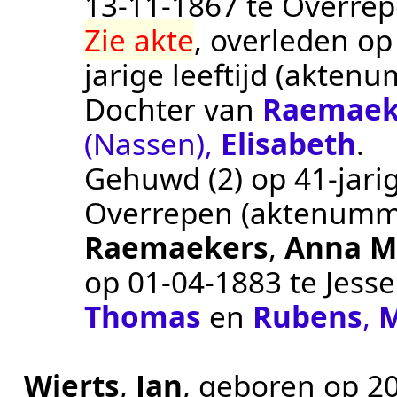
13‑11‑1867
te
Overre
Zie akte
, overleden o
jarige leeftijd (akten
Dochter van
Raemaek
(Nassen)
,
Elisabeth
.
Gehuwd (2) op 41-jarig
Overrepen
(aktenumm
Raemaekers
,
Anna M
op
01‑04‑1883
te
Jess
Thomas
en
Rubens
,
M
Wierts
,
Jan
, geboren op
2