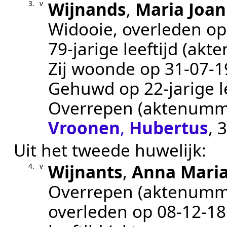
Wijnands
,
Maria Joa
3.
v
Widooie
, overleden o
79-jarige leeftijd (a
Zij woonde op
31‑07‑1
Gehuwd op 22-jarige l
Overrepen
(aktenumm
Vroonen
,
Hubertus
, 
Uit het tweede huwelijk:
Wijnants
,
Anna Mari
4.
v
Overrepen
(aktenumm
overleden op
08‑12‑1