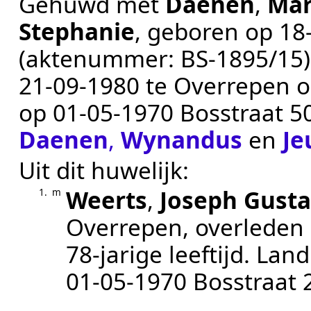
Gehuwd met
Daenen
,
Mar
Stephanie
, geboren op
18
(aktenummer:
BS-1895/15
21‑09‑1980
te
Overrepen
o
op
01‑05‑1970
Bosstraat 5
Daenen
,
Wynandus
en
Je
Uit dit huwelijk:
Weerts
,
Joseph Gusta
1.
m
Overrepen
, overleden
78-jarige leeftijd.
Land
01‑05‑1970
Bosstraat 