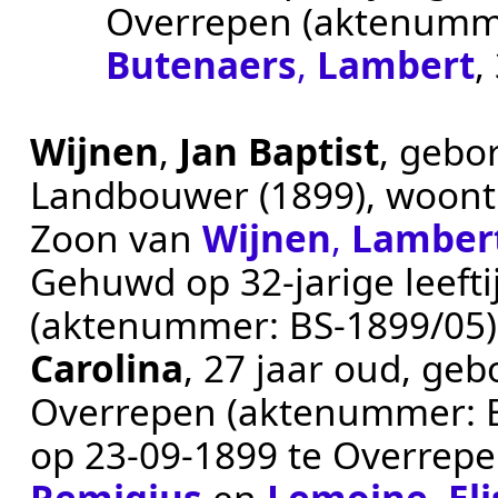
Overrepen
(aktenumm
Butenaers
,
Lambert
,
Wijnen
,
Jan Baptist
, gebo
Landbouwer (1899)
, woon
Zoon van
Wijnen
,
Lamber
Gehuwd op 32-jarige leeft
(aktenummer:
BS-1899/05
Carolina
, 27 jaar oud, ge
Overrepen
(aktenummer:
op
23‑09‑1899
te
Overrep