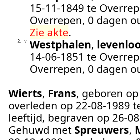
15‑11‑1849
te
Overre
Overrepen
, 0 dagen 
Zie akte
.
Westphalen
,
levenlo
2.
v
14‑06‑1851
te
Overre
Overrepen
, 0 dagen 
Wierts
,
Frans
, geboren o
overleden op
22‑08‑1989
t
leeftijd, begraven op
26‑08
Gehuwd met
Spreuwers
,