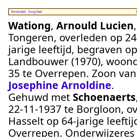
Eerste blad
Vorig blad
Wationg
,
Arnould Lucien
Tongeren
, overleden op
24
jarige leeftijd, begraven o
Landbouwer (1970)
, woon
35 te
Overrepen
. Zoon va
Josephine Arnoldine
.
Gehuwd met
Schoenaerts
22‑11‑1937
te
Borgloon
, o
Hasselt
op 64-jarige leefti
Overrepen
.
Onderwijzeres 