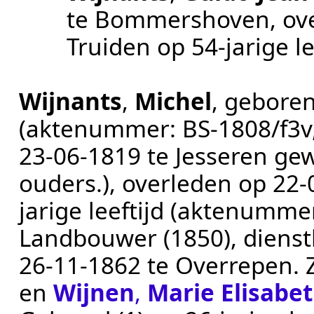
te
Bommershoven
, o
Truiden
op 54-jarige l
Wijnants
,
Michel
, gebore
(aktenummer:
BS-1808/f3v
23-06-1819 te Jesseren gew
ouders.
), overleden op
22‑
jarige leeftijd (aktenumme
Landbouwer (1850), dienst
26‑11‑1862
te
Overrepen
.
en
Wijnen
,
Marie Elisabe