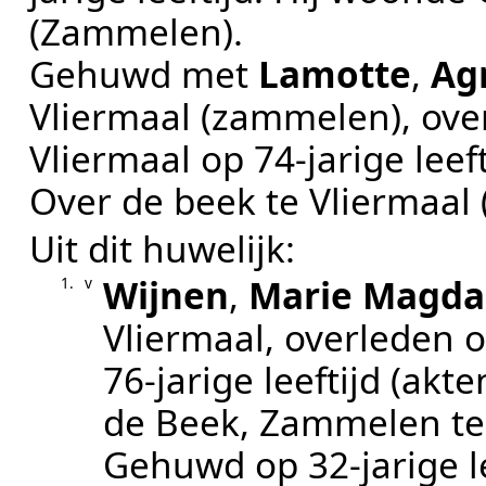
(Zammelen)
.
Gehuwd met
Lamotte
,
Ag
Vliermaal (zammelen)
, ov
Vliermaal
op 74-jarige leeft
Over de beek te
Vliermaal
Uit dit huwelijk:
Wijnen
,
Marie Magda
1.
v
Vliermaal
, overleden 
76-jarige leeftijd (a
de Beek, Zammelen t
Gehuwd op 32-jarige l