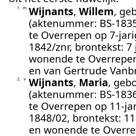
Wijnants
,
Willem
, ge
1.
m
(aktenummer:
BS-183
te
Overrepen
op 7-jar
1842/znr
, brontekst:
7 
wonende te Overrepen
en van Gertrude Vanb
Wijnants
,
Maria
, geb
2.
v
(aktenummer:
BS-183
te
Overrepen
op 11-ja
1848/02
, brontekst:
11
en wonende te Overr