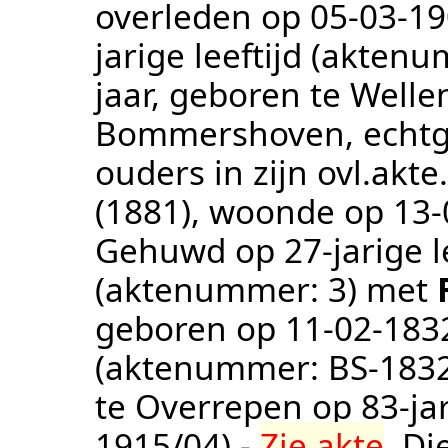
overleden op
05‑03‑1
jarige leeftijd (akten
jaar, geboren te Well
Bommershoven, echtg.
ouders in zijn ovl.akte
(1881)
, woonde op
13‑
Gehuwd op 27-jarige l
(aktenummer:
3
) met
geboren op
11‑02‑183
(aktenummer:
BS-183
te
Overrepen
op 83-ja
1915/04
) -
Zie akte
.
Di