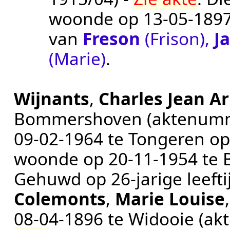
woonde op
13‑05‑189
van
Freson
(Frison)
,
J
(Marie)
.
Wijnants
,
Charles Jean A
Bommershoven
(aktenum
09‑02‑1964
te
Tongeren
op 
woonde op
20‑11‑1954
te
Gehuwd op 26-jarige leeft
Colemonts
,
Marie Louise
08‑04‑1896
te
Widooie
(ak