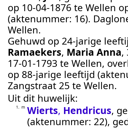
op
10‑04‑1876
te
Wellen
op
(aktenummer:
16
).
Daglon
Wellen
.
Gehuwd op 24-jarige leeft
Ramaekers
,
Maria Anna
,
17‑01‑1793
te
Wellen
, ove
op 88-jarige leeftijd (akt
Zangstraat 25 te
Wellen
.
Uit dit huwelijk:
Wierts
,
Hendricus
, g
1.
m
(aktenummer:
22
), g