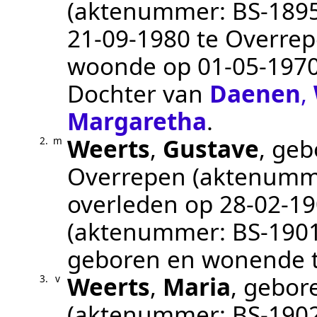
(aktenummer:
BS-189
21‑09‑1980
te
Overre
woonde op
01‑05‑197
Dochter van
Daenen
,
Margaretha
.
Weerts
,
Gustave
, ge
2.
m
Overrepen
(aktenumm
overleden op
28‑02‑1
(aktenummer:
BS-190
geboren en wonende t
Weerts
,
Maria
, gebor
3.
v
(aktenummer:
BS-190