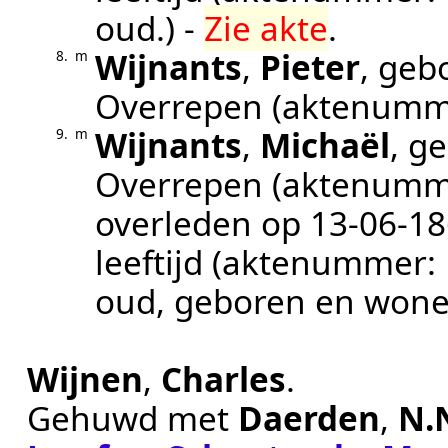
oud.
) -
Zie akte
.
Wijnants
,
Pieter
, geb
8.
m
Overrepen
(aktenumm
Wijnants
,
Michaël
, g
9.
m
Overrepen
(aktenumm
overleden op
13‑06‑1
leeftijd (aktenummer:
oud, geboren en wone
Wijnen
,
Charles
.
Gehuwd met
Daerden
,
N.