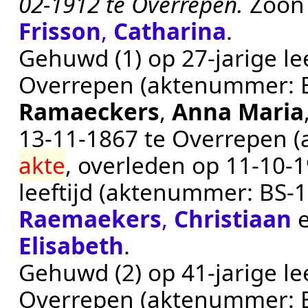
02-1912 te Overrepen.
Zoon
Frisson
,
Catharina
.
Gehuwd (1) op 27-jarige le
Overrepen
(aktenummer:
Ramaeckers
,
Anna Maria
13‑11‑1867
te
Overrepen
(
akte
, overleden op
11‑10‑
leeftijd (aktenummer:
BS-1
Raemaekers
,
Christiaan
Elisabeth
.
Gehuwd (2) op 41-jarige le
Overrepen
(aktenummer: