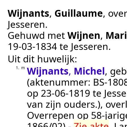
Wijnants
,
Guillaume
, ove
Jesseren
.
Gehuwd met
Wijnen
,
Mari
19‑03‑1834
te
Jesseren
.
Uit dit huwelijk:
Wijnants
,
Michel
, ge
1.
m
(aktenummer:
BS-1808
op 23-06-1819 te Jess
van zijn ouders.
), ove
Overrepen
op 58-jarig
1866/02
) -
Zie akte
.
La