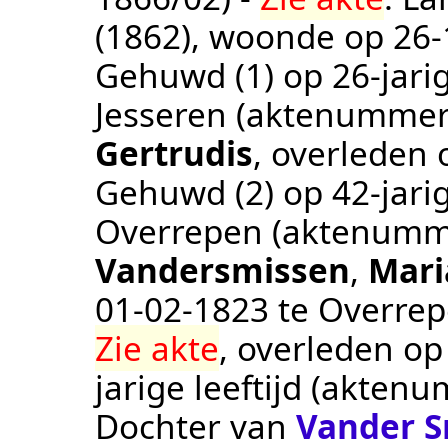
(1862)
, woonde op
26‑
Gehuwd (1) op 26-jarig
Jesseren
(aktenumme
Gertrudis
, overleden
Gehuwd (2) op 42-jarig
Overrepen
(aktenumm
Vandersmissen
,
Mari
01‑02‑1823
te
Overre
Zie akte
, overleden o
jarige leeftijd (akten
Dochter van
Vander S