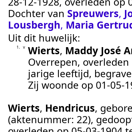
28‑12‑1928
, overleden op
Dochter van
Spreuwers
,
J
Lousbergh
,
Maria Gertru
Uit dit huwelijk:
Wierts
,
Maddy José 
1.
v
Overrepen
, overleden
jarige leeftijd, begra
Zij woonde op
01‑05‑1
Wierts
,
Hendricus
, gebor
(aktenummer:
22
), gedoo
overleden op
05‑03‑1904
t