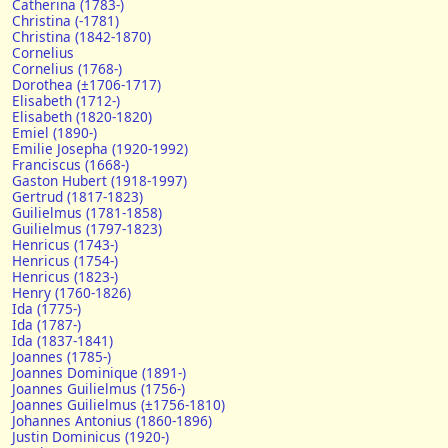
Catherina (1783-)
Christina (-1781)
Christina (1842-1870)
Cornelius
Cornelius (1768-)
Dorothea (±1706-1717)
Elisabeth (1712-)
Elisabeth (1820-1820)
Emiel (1890-)
Emilie Josepha (1920-1992)
Franciscus (1668-)
Gaston Hubert (1918-1997)
Gertrud (1817-1823)
Guilielmus (1781-1858)
Guilielmus (1797-1823)
Henricus (1743-)
Henricus (1754-)
Henricus (1823-)
Henry (1760-1826)
Ida (1775-)
Ida (1787-)
Ida (1837-1841)
Joannes (1785-)
Joannes Dominique (1891-)
Joannes Guilielmus (1756-)
Joannes Guilielmus (±1756-1810)
Johannes Antonius (1860-1896)
Justin Dominicus (1920-)