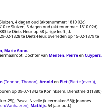
Sluizen
, 4 dagen oud (aktenummer:
1810 02c
).
810
te
Sluizen
, 5 dagen oud (aktenummer:
1810 02d
).
1883
te
Diets-Heur
op 58-jarige leeftijd.
29‑02‑1828
te
Diets-Heur
, overleden op
15‑02‑1879
te
n
,
Marie Anne
.
liermaalroot
. Dochter van
Menten
,
Pierre
en
Cuypers
,
on
(Tonnon, Thonon)
,
Arnold
en
Piet
(Piette (overl))
,
geboren op
09‑07‑1842
te
Koninksem
.
Dienstmeid (1880)
,
r-25j); Pascal Nivelle (kleermaker-56j); Joannes
ren/Vanhaeren)
,
Mathijs
, 54 jaar oud.}