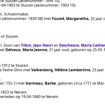
te
Sluizen
(aktenummer:
1899 10
).
‑04‑1903
te
Sluizen
(aktenummer:
1903 10
).
n
.
Schoenmaker
.
n
(aktenummer:
1839 08
) met
Fouwé
,
Margaretha
, 32 jaar
.
 of Sluizen
.
n
. Zoon van
Tilkin
,
Jean Henri
en
Deschesne
,
Marie Cathe
et
Delvaux
,
Marie Jeanne
, 21 jaar oud, geboren op
25‑05‑
8‑1912
te
Sluizen
.
e
Fexhe-Slins
met
Valkenborg
,
Hélène Lambertine
, 23 jaa
.
er:
155-1
) met
Germeau
,
Barbe
, geboren
circa 1711
te
Mal 
‑1823
te
Nerem
.
overleden op
19‑04‑1840
te
Nerem
.