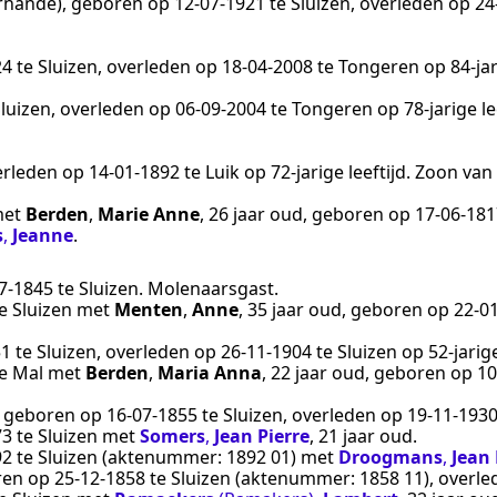
rnande)
, geboren op
12‑07‑1921
te
Sluizen
, overleden op
24
24
te
Sluizen
, overleden op
18‑04‑2008
te
Tongeren
op 84-jar
luizen
, overleden op
06‑09‑2004
te
Tongeren
op 78-jarige l
erleden op
14‑01‑1892
te
Luik
op 72-jarige leeftijd. Zoon van
et
Berden
,
Marie Anne
, 26 jaar oud, geboren op
17‑06‑181
s
,
Jeanne
.
7‑1845
te
Sluizen
.
Molenaarsgast
.
e
Sluizen
met
Menten
,
Anne
, 35 jaar oud, geboren op
22‑0
51
te
Sluizen
, overleden op
26‑11‑1904
te
Sluizen
op 52-jarig
e
Mal
met
Berden
,
Maria Anna
, 22 jaar oud, geboren op
10
, geboren op
16‑07‑1855
te
Sluizen
, overleden op
19‑11‑193
73
te
Sluizen
met
Somers
,
Jean Pierre
, 21 jaar oud.
92
te
Sluizen
(aktenummer:
1892 01
) met
Droogmans
,
Jean
ren op
25‑12‑1858
te
Sluizen
(aktenummer:
1858 11
), overl