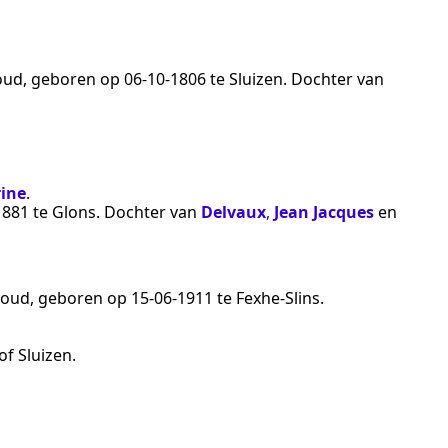
 oud, geboren op
06‑10‑1806
te
Sluizen
. Dochter van
rine
.
1881
te
Glons
. Dochter van
Delvaux
,
Jean Jacques
en
r oud, geboren op
15‑06‑1911
te
Fexhe-Slins
.
of Sluizen
.