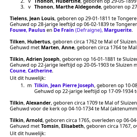
2.
v
Thonon
,
Hubertine
, geboren op
29‑05‑1899
3.
v
Thonon
,
Marthe Aldegonde
, geboren op
27
Tielens
,
Jean Louis
, geboren op
29‑01‑1811
te
Tongere
Gehuwd op 28-jarige leeftijd op
06‑02‑1839
te
Tongere
Fouwe
,
Paulus
en
De Frain
(Defraigne)
,
Marguerite
.
Tilken
,
Hubertus
, geboren
circa 1762
te
Mal of Sluizen
Gehuwd met
Marten
,
Anne
, geboren
circa 1764
te
Mal
Tilkin
,
Adrien Joseph
, geboren op
16‑01‑1881
te
Sluize
Gehuwd op 22-jarige leeftijd op
20‑05‑1903
te
Sluizen
m
Coune
,
Catherine
.
Uit dit huwelijk:
1.
m
Tilkin
,
Jean Pierre Joseph
, geboren op
10‑0
Gehuwd op 22-jarige leeftijd op
17‑09‑1934
t
Tilkin
,
Alexander
, geboren
circa 1709
te
Mal of Sluizen
Gehuwd voor de kerk op
04‑10‑1734
te
Mal
(aktenumm
Tilkin
,
Arnold
, geboren
circa 1765
, overleden op
06‑04
Gehuwd met
Tomsin
,
Elisabeth
, geboren
circa 1767
, 
Uit dit huwelijk: