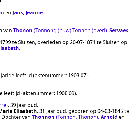
d.
mi
en
Jans
,
Jeanne
.
on van
Thonon
(Tonnong (huw) Tonnon (overl)
,
Servaes
‑1799
te
Sluizen
, overleden op
20‑07‑1871
te
Sluizen
op
lisabeth
.
jarige leeftijd (aktenummer:
1903 07
).
ge leeftijd (aktenummer:
1908 09
).
rre)
, 39 jaar oud.
Marie Elisabeth
, 31 jaar oud, geboren op
04‑03‑1845
te
. Dochter van
Thonnon
(Tonnon, Thonon)
,
Arnold
en