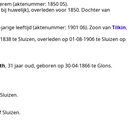
erem
(aktenummer:
1850 05
).
 bij huwelijk
), overleden
voor 1850
. Dochter van
jarige leeftijd (aktenummer:
1901 06
). Zoon van
Tilkin
,
‑1838
te
Sluizen
, overleden op
01‑08‑1906
te
Sluizen
op
eth
, 31 jaar oud, geboren op
30‑04‑1866
te
Glons
.
 Sluizen
.
f Sluizen
.