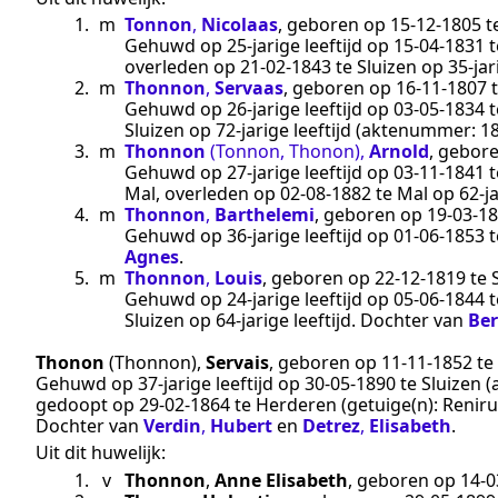
1.
m
Tonnon
,
Nicolaas
, geboren op
15‑12‑1805
t
Gehuwd op 25-jarige leeftijd op
15‑04‑1831
t
overleden op
21‑02‑1843
te
Sluizen
op 35-jar
2.
m
Thonnon
,
Servaas
, geboren op
16‑11‑1807
Gehuwd op 26-jarige leeftijd op
03‑05‑1834
t
Sluizen
op 72-jarige leeftijd (aktenummer:
1
3.
m
Thonnon
(Tonnon, Thonon)
,
Arnold
, gebor
Gehuwd op 27-jarige leeftijd op
03‑11‑1841
t
Mal
, overleden op
02‑08‑1882
te
Mal
op 62-ja
4.
m
Thonnon
,
Barthelemi
, geboren op
19‑03‑1
Gehuwd op 36-jarige leeftijd op
01‑06‑1853
t
Agnes
.
5.
m
Thonnon
,
Louis
, geboren op
22‑12‑1819
te
Gehuwd op 24-jarige leeftijd op
05‑06‑1844
t
Sluizen
op 64-jarige leeftijd. Dochter van
Be
Thonon
(Thonnon)
,
Servais
, geboren op
11‑11‑1852
te
Gehuwd op 37-jarige leeftijd op
30‑05‑1890
te
Sluizen
(
gedoopt op
29‑02‑1864
te
Herderen
(getuige(n):
Reniru
Dochter van
Verdin
,
Hubert
en
Detrez
,
Elisabeth
.
Uit dit huwelijk:
1.
v
Thonnon
,
Anne Elisabeth
, geboren op
14‑0