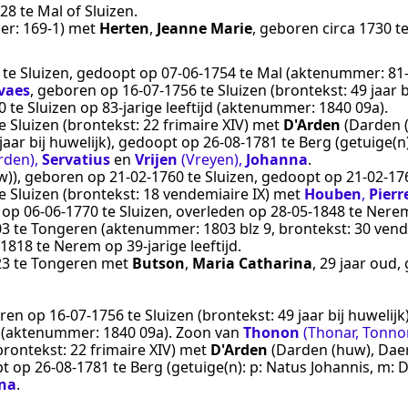
728
te
Mal of Sluizen
.
er:
169-1
) met
Herten
,
Jeanne Marie
, geboren
circa 1730
t
te
Sluizen
, gedoopt op
07‑06‑1754
te
Mal
(aktenummer:
81
vaes
, geboren op
16‑07‑1756
te
Sluizen
(brontekst:
49 jaar b
0
te
Sluizen
op 83-jarige leeftijd (aktenummer:
1840 09a
).
e
Sluizen
(brontekst:
22 frimaire XIV
) met
D'Arden
(Darden 
jaar bij huwelijk
), gedoopt op
26‑08‑1781
te
Berg
(getuige(n
rden)
,
Servatius
en
Vrijen
(Vreyen)
,
Johanna
.
w))
, geboren op
21‑02‑1760
te
Sluizen
, gedoopt op
21‑02‑17
e
Sluizen
(brontekst:
18 vendemiaire IX
) met
Houben
,
Pierr
n op
06‑06‑1770
te
Sluizen
, overleden op
28‑05‑1848
te
Nere
03
te
Tongeren
(aktenummer:
1803 blz 9
, brontekst:
30 vend
‑1818
te
Nerem
op 39-jarige leeftijd.
23
te
Tongeren
met
Butson
,
Maria Catharina
, 29 jaar oud
oren op
16‑07‑1756
te
Sluizen
(brontekst:
49 jaar bij huwelijk
jd (aktenummer:
1840 09a
). Zoon van
Thonon
(Thonar, Tonno
brontekst:
22 frimaire XIV
) met
D'Arden
(Darden (huw), Dae
pt op
26‑08‑1781
te
Berg
(getuige(n):
p: Natus Johannis, m: 
na
.