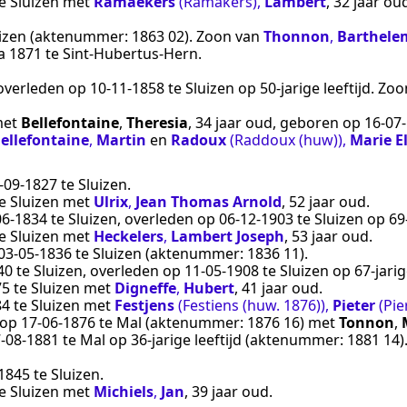
e
Sluizen
met
Ramaekers
(Ramakers)
,
Lambert
, 32 jaar ou
izen
(aktenummer:
1863 02
). Zoon van
Thonnon
,
Barthele
ca 1871
te
Sint-Hubertus-Hern
.
 overleden op
10‑11‑1858
te
Sluizen
op 50-jarige leeftijd. Zo
et
Bellefontaine
,
Theresia
, 34 jaar oud, geboren op
16‑07
ellefontaine
,
Martin
en
Radoux
(Raddoux (huw))
,
Marie E
‑09‑1827
te
Sluizen
.
e
Sluizen
met
Ulrix
,
Jean Thomas Arnold
, 52 jaar oud.
06‑1834
te
Sluizen
, overleden op
06‑12‑1903
te
Sluizen
op 69-
e
Sluizen
met
Heckelers
,
Lambert Joseph
, 53 jaar oud.
03‑05‑1836
te
Sluizen
(aktenummer:
1836 11
).
40
te
Sluizen
, overleden op
11‑05‑1908
te
Sluizen
op 67-jari
75
te
Sluizen
met
Digneffe
,
Hubert
, 41 jaar oud.
84
te
Sluizen
met
Festjens
(Festiens (huw. 1876))
,
Pieter
(Pie
d op
17‑06‑1876
te
Mal
(aktenummer:
1876 16
) met
Tonnon
,
‑08‑1881
te
Mal
op 36-jarige leeftijd (aktenummer:
1881 14
)
‑1845
te
Sluizen
.
e
Sluizen
met
Michiels
,
Jan
, 39 jaar oud.