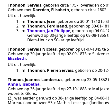
Thonnon
,
Servais
, geboren
circa 1757
, overleden op
0
Gehuwd met
Daerden
,
Elisabeth
, geboren
circa 1802
.
Uit dit huwelijk:
1.
m
Thonnon
,
Jean
, geboren op
30‑01‑1810
te
S
2.
m
Thonnon
,
Ferdinand
, geboren op
30‑01‑18
3.
m
Thonnon
,
Jan Philippe
, geboren op
04‑04‑1
Gehuwd op 30-jarige leeftijd op
08‑08‑1855
t
Diets-Heur
op 50-jarige leeftijd.
Thonnon
,
Servais Nicolas
, geboren op
01‑07‑1845
te
S
Gehuwd op 30-jarige leeftijd op
02‑09‑1875
te
Sluizen
m
Elisabeth
.
Uit dit huwelijk:
1.
m
Thonnon
,
Pierre Servais
, geboren op
20‑12
Thonon
,
Joannes Lambertus
, geboren op
23‑05‑1852
Anna Elisabetha
.
Gehuwd op 36-jarige leeftijd op
27‑10‑1888
te
Mal
(akt
woont te
Glons
.
{Zij was eerder gehuwd op 38-jarige leeftijd op
04‑08‑1
Moreau (landbouwer-53j); Mathijs Lesecque (landbouw