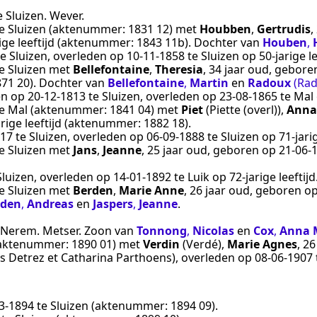
e
Sluizen
.
Wever
.
e
Sluizen
(aktenummer:
1831 12
) met
Houbben
,
Gertrudis
,
ige leeftijd (aktenummer:
1843 11b
). Dochter van
Houben
,
te
Sluizen
, overleden op
10‑11‑1858
te
Sluizen
op 50-jarige le
e
Sluizen
met
Bellefontaine
,
Theresia
, 34 jaar oud, gebor
871 20
). Dochter van
Bellefontaine
,
Martin
en
Radoux
(Ra
en op
20‑12‑1813
te
Sluizen
, overleden op
23‑08‑1865
te
Mal
e
Mal
(aktenummer:
1841 04
) met
Piet
(Piette (overl))
,
Anna
rige leeftijd (aktenummer:
1882 18
).
817
te
Sluizen
, overleden op
06‑09‑1888
te
Sluizen
op 71-jarig
e
Sluizen
met
Jans
,
Jeanne
, 25 jaar oud, geboren op
21‑06‑
Sluizen
, overleden op
14‑01‑1892
te
Luik
op 72-jarige leeftijd
e
Sluizen
met
Berden
,
Marie Anne
, 26 jaar oud, geboren o
rden
,
Andreas
en
Jaspers
,
Jeanne
.
Nerem
.
Metser
. Zoon van
Tonnong
,
Nicolas
en
Cox
,
Anna 
aktenummer:
1890 01
) met
Verdin
(Verdé)
,
Marie Agnes
, 2
s Detrez et Catharina Parthoens)
, overleden op
08‑06‑1907
3‑1894
te
Sluizen
(aktenummer:
1894 09
).