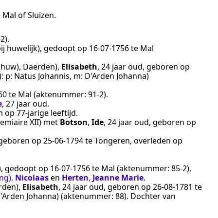
e
Mal of Sluizen
.
-2
).
ij huwelijk
), gedoopt op
16‑07‑1756
te
Mal
(huw), Daerden)
,
Elisabeth
, 24 jaar oud, geboren op
):
p: Natus Johannis, m: D'Arden Johanna)
60
te
Mal
(aktenummer:
91-2
).
e
, 27 jaar oud.
m
op 77-jarige leeftijd.
emiaire XII
) met
Botson
,
Ide
, 24 jaar oud, geboren op
, geboren op
25‑06‑1794
te
Tongeren
, overleden op
), gedoopt op
16‑07‑1756
te
Mal
(aktenummer:
85-2
),
ng)
,
Nicolaas
en
Herten
,
Jeanne Marie
.
rden)
,
Elisabeth
, 24 jaar oud, geboren op
26‑08‑1781
te
D'Arden Johanna)
(aktenummer:
88
). Dochter van