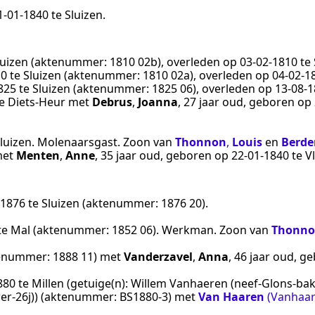
1‑01‑1840
te
Sluizen
.
luizen
(aktenummer:
1810 02b
), overleden op
03‑02‑1810
te
10
te
Sluizen
(aktenummer:
1810 02a
), overleden op
04‑02‑1
825
te
Sluizen
(aktenummer:
1825 06
), overleden op
13‑08‑
e
Diets-Heur
met
Debrus
,
Joanna
, 27 jaar oud, geboren op
luizen
.
Molenaarsgast
. Zoon van
Thonnon
,
Louis
en
Berde
et
Menten
,
Anne
, 35 jaar oud, geboren op
22‑01‑1840
te
V
‑1876
te
Sluizen
(aktenummer:
1876 20
).
te
Mal
(aktenummer:
1852 06
).
Werkman
. Zoon van
Thonn
enummer:
1888 11
) met
Vanderzavel
,
Anna
, 46 jaar oud, 
880
te
Millen
(getuige(n):
Willem Vanhaeren (neef-Glons-bakke
er-26j)
) (aktenummer:
BS1880-3
) met
Van Haaren
(Vanhaa