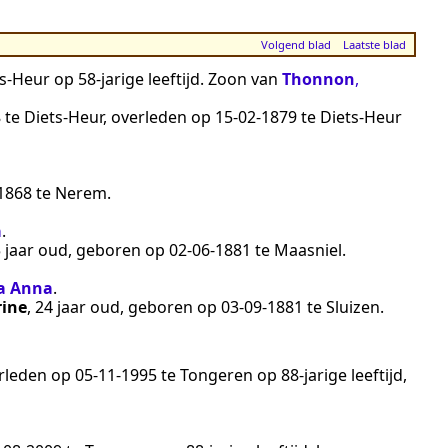
Volgend blad
Laatste blad
ts-Heur
op 58-jarige leeftijd. Zoon van
Thonnon
,
8
te
Diets-Heur
, overleden op
15‑02‑1879
te
Diets-Heur
1868
te
Nerem
.
a
.
5 jaar oud, geboren op
02‑06‑1881
te
Maasniel
.
a Anna
.
rine
, 24 jaar oud, geboren op
03‑09‑1881
te
Sluizen
.
erleden op
05‑11‑1995
te
Tongeren
op 88-jarige leeftijd,