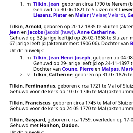
1.
m
Tilkin
,
Jean
, geboren
circa 1790
te
Nerem
(b
Gehuwd op
30‑06‑1821
te
Sluizen
met
Liese
Liesens
,
Pieter
en
Melar
(Melaer,Melard)
,
Ge
Tilkin
,
Arnold
, geboren op
20‑12‑1835
te
Sluizen
(akte
Jean
en
Jacobs
(Jacobi (huw))
,
Anne Catharine
.
Gehuwd op 32-jarige leeftijd op
26‑02‑1868
te
Sluizen
m
67-jarige leeftijd (aktenummer:
1906 06
). Dochter van
B
Uit dit huwelijk:
1.
m
Tilkin
,
Jean Henri Joseph
, geboren op
04‑08
Gehuwd op 29-jarige leeftijd op
24‑11‑1897
t
Dochter van
Coune
,
Pierre
en
Malpas
,
Mari
2.
v
Tilkin
,
Catherine
, geboren op
31‑07‑1876
t
Tilkin
,
Ferdinandus
, geboren
circa 1721
te
Mal of Slui
Gehuwd voor de kerk op
10‑07‑1746
te
Mal
(aktenumm
Tilkin
,
Franciscus
, geboren
circa 1745
te
Mal of Sluize
Gehuwd voor de kerk op
24‑05‑1770
te
Mal
(aktenumm
Tilkin
,
Gaspard
, geboren
circa 1759
, overleden op
17‑
Gehuwd met
Honhon
,
Oudon
.
Uit dit huwelijk: