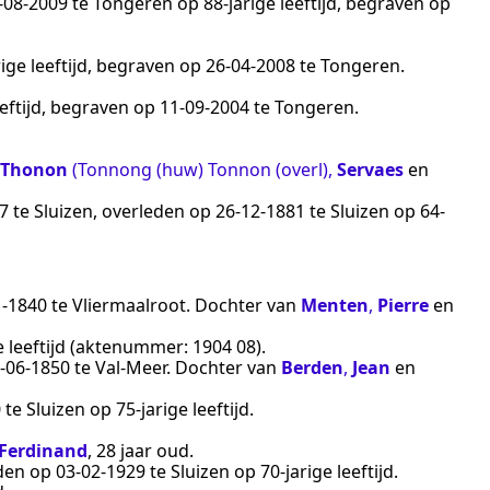
‑08‑2009
te
Tongeren
op 88-jarige leeftijd, begraven op
ige leeftijd, begraven op
26‑04‑2008
te
Tongeren
.
eeftijd, begraven op
11‑09‑2004
te
Tongeren
.
Thonon
(Tonnong (huw) Tonnon (overl)
,
Servaes
en
7
te
Sluizen
, overleden op
26‑12‑1881
te
Sluizen
op 64-
1‑1840
te
Vliermaalroot
. Dochter van
Menten
,
Pierre
en
e leeftijd (aktenummer:
1904 08
).
‑06‑1850
te
Val-Meer
. Dochter van
Berden
,
Jean
en
0
te
Sluizen
op 75-jarige leeftijd.
 Ferdinand
, 28 jaar oud.
eden op
03‑02‑1929
te
Sluizen
op 70-jarige leeftijd.