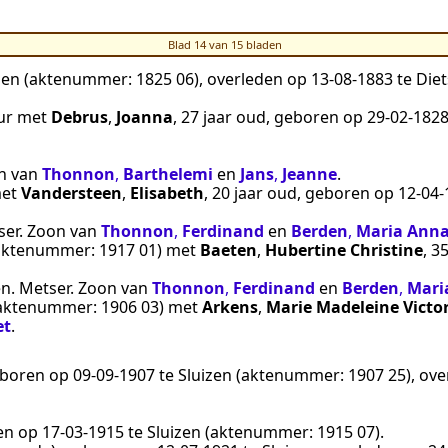
Blad 14 van 15 bladen
zen
(aktenummer:
1825 06
), overleden op
13‑08‑1883
te
Die
ur
met
Debrus
,
Joanna
, 27 jaar oud, geboren op
29‑02‑182
on van
Thonnon
,
Barthelemi
en
Jans
,
Jeanne
.
et
Vandersteen
,
Elisabeth
, 20 jaar oud, geboren op
12‑04‑
ser
. Zoon van
Thonnon
,
Ferdinand
en
Berden
,
Maria Ann
aktenummer:
1917 01
) met
Baeten
,
Hubertine Christine
, 3
en
.
Metser
. Zoon van
Thonnon
,
Ferdinand
en
Berden
,
Mari
aktenummer:
1906 03
) met
Arkens
,
Marie Madeleine Victo
et
.
eboren op
09‑09‑1907
te
Sluizen
(aktenummer:
1907 25
), ov
en op
17‑03‑1915
te
Sluizen
(aktenummer:
1915 07
).