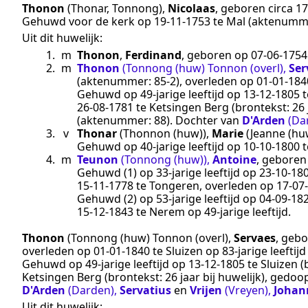
Thonon
(Thonar, Tonnong)
,
Nicolaas
, geboren
circa 1
Gehuwd voor de kerk op
19‑11‑1753
te
Mal
(aktenumm
Uit dit huwelijk:
1.
m
Thonon
,
Ferdinand
, geboren op
07‑06‑1754
2.
m
Thonon
(Tonnong (huw) Tonnon (overl)
,
Ser
(aktenummer:
85-2
), overleden op
01‑01‑184
Gehuwd op 49-jarige leeftijd op
13‑12‑1805
t
26‑08‑1781
te
Ketsingen Berg
(brontekst:
26 
(aktenummer:
88
). Dochter van
D'Arden
(Da
3.
v
Thonar
(Thonnon (huw))
,
Marie
(Jeanne (hu
Gehuwd op 40-jarige leeftijd op
10‑10‑1800
t
4.
m
Teunon
(Tonnong (huw))
,
Antoine
, gebore
Gehuwd (1) op 33-jarige leeftijd op
23‑10‑18
15‑11‑1778
te
Tongeren
, overleden op
17‑07
Gehuwd (2) op 53-jarige leeftijd op
04‑09‑18
15‑12‑1843
te
Nerem
op 49-jarige leeftijd.
Thonon
(Tonnong (huw) Tonnon (overl)
,
Servaes
, geb
overleden op
01‑01‑1840
te
Sluizen
op 83-jarige leefti
Gehuwd op 49-jarige leeftijd op
13‑12‑1805
te
Sluizen
(
Ketsingen Berg
(brontekst:
26 jaar bij huwelijk
), gedoo
D'Arden
(Darden)
,
Servatius
en
Vrijen
(Vreyen)
,
Johan
Uit dit huwelijk: