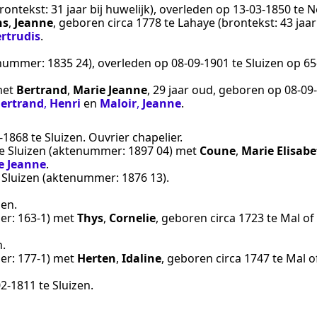
rontekst:
31 jaar bij huwelijk
), overleden op
13‑03‑1850
te
N
ns
,
Jeanne
, geboren
circa 1778
te
Lahaye
(brontekst:
43 jaar
rtrudis
.
nummer:
1835 24
), overleden op
08‑09‑1901
te
Sluizen
op 65-
et
Bertrand
,
Marie Jeanne
, 29 jaar oud, geboren op
08‑09
ertrand
,
Henri
en
Maloir
,
Jeanne
.
‑1868
te
Sluizen
.
Ouvrier chapelier
.
e
Sluizen
(aktenummer:
1897 04
) met
Coune
,
Marie Elisab
e Jeanne
.
e
Sluizen
(aktenummer:
1876 13
).
zen
.
er:
163-1
) met
Thys
,
Cornelie
, geboren
circa 1723
te
Mal of
n
.
er:
177-1
) met
Herten
,
Idaline
, geboren
circa 1747
te
Mal o
02‑1811
te
Sluizen
.