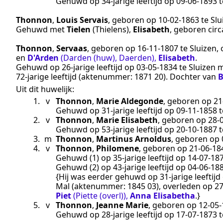
Gehuwd op 34-jarige leeftijd op
09‑06‑1893
t
Thonnon
,
Louis Servais
, geboren op
10‑02‑1863
te
Slu
Gehuwd met
Tielen
(Thielens)
,
Elisabeth
, geboren
cir
Thonnon
,
Servaas
, geboren op
16‑11‑1807
te
Sluizen
,
en
D'Arden
(Darden (huw), Daerden)
,
Elisabeth
.
Gehuwd op 26-jarige leeftijd op
03‑05‑1834
te
Sluizen
m
72-jarige leeftijd (aktenummer:
1871 20
). Dochter van
B
Uit dit huwelijk:
1.
v
Thonnon
,
Marie Aldegonde
, geboren op
21
Gehuwd op 31-jarige leeftijd op
09‑11‑1858
t
2.
v
Thonnon
,
Marie Elisabeth
, geboren op
28‑
Gehuwd op 53-jarige leeftijd op
20‑10‑1887
t
3.
m
Thonnon
,
Martinus Arnoldus
, geboren op
4.
v
Thonnon
,
Philomene
, geboren op
21‑06‑18
Gehuwd (1) op 35-jarige leeftijd op
14‑07‑18
Gehuwd (2) op 43-jarige leeftijd op
04‑06‑18
{Hij was eerder gehuwd op 31-jarige leeftij
Mal
(aktenummer:
1845 03
), overleden op
27
Piet
(Piette (overl))
,
Anna Elisabetha
.}
5.
v
Thonnon
,
Jeanne Marie
, geboren op
12‑05
Gehuwd op 28-jarige leeftijd op
17‑07‑1873
t