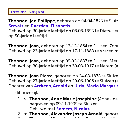
Eerste blad
Vorig blad
Thonnon
,
Jan Philippe
, geboren op
04‑04‑1825
te
Slui
Servais
en
Daerden
,
Elisabeth
.
Gehuwd op 30-jarige leeftijd op
08‑08‑1855
te
Diets-He
op 50-jarige leeftijd.
Thonnon
,
Jean
, geboren op
13‑12‑1864
te
Sluizen
. Zo
Gehuwd op 23-jarige leeftijd op
17‑11‑1888
te
Vreren
m
Thonnon
,
Jean
, geboren op
09‑02‑1887
te
Sluizen
.
Met
Gehuwd op 30-jarige leeftijd op
30‑03‑1917
te
Nerem
(
Thonnon
,
Jean Pierre
, geboren op
24‑08‑1878
te
Sluiz
Gehuwd op 27-jarige leeftijd op
29‑06‑1906
te
Sluizen
(
Dochter van
Arckens
,
Arnold
en
Ulrix
,
Maria Margari
Uit dit huwelijk:
1.
v
Thonnon
,
Anne Marie Josephine
(Anna)
, g
begraven op
09‑11‑1995
te
Sluizen
.
Gehuwd met
Somers
,
Nicolas
.
2.
m
Thonnon
,
Alexandre Joseph Arnold
, gebor