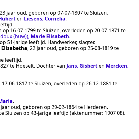
 23 jaar oud, geboren op
07‑07‑1807
te
Sluizen
,
Hubert
en
Liesens
,
Cornelia
.
eftijd.
en op
16‑07‑1799
te
Sluizen
, overleden op
20‑07‑1871
te
ddoux (huw))
,
Marie Elisabeth
.
op 51-jarige leeftijd.
Handwerker, slagter
.
 Elisabetha
, 22 jaar oud, geboren op
25‑08‑1819
te
e leeftijd.
1827
te
Hoeselt
. Dochter van
Jans
,
Gisbert
en
Mercken
,
.
p
17‑06‑1817
te
Sluizen
, overleden op
26‑12‑1881
te
Maria
.
6 jaar oud, geboren op
29‑02‑1864
te
Herderen
,
te
Sluizen
op 43-jarige leeftijd (aktenummer:
1907 08
).