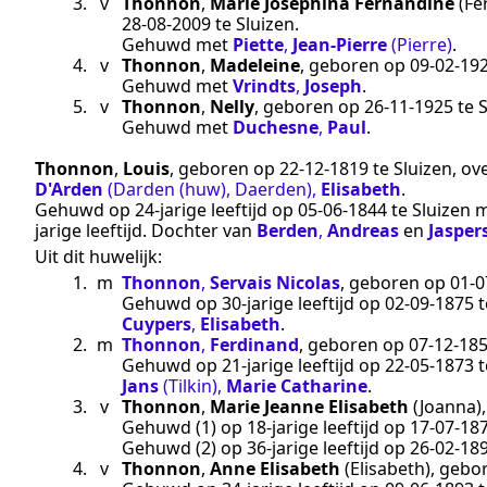
3.
v
Thonnon
,
Marie Josephina Fernandine
(Fe
28‑08‑2009
te
Sluizen
.
Gehuwd met
Piette
,
Jean‑Pierre
(Pierre)
.
4.
v
Thonnon
,
Madeleine
, geboren op
09‑02‑19
Gehuwd met
Vrindts
,
Joseph
.
5.
v
Thonnon
,
Nelly
, geboren op
26‑11‑1925
te
S
Gehuwd met
Duchesne
,
Paul
.
Thonnon
,
Louis
, geboren op
22‑12‑1819
te
Sluizen
, ov
D'Arden
(Darden (huw), Daerden)
,
Elisabeth
.
Gehuwd op 24-jarige leeftijd op
05‑06‑1844
te
Sluizen
m
jarige leeftijd. Dochter van
Berden
,
Andreas
en
Jasper
Uit dit huwelijk:
1.
m
Thonnon
,
Servais Nicolas
, geboren op
01‑0
Gehuwd op 30-jarige leeftijd op
02‑09‑1875
t
Cuypers
,
Elisabeth
.
2.
m
Thonnon
,
Ferdinand
, geboren op
07‑12‑18
Gehuwd op 21-jarige leeftijd op
22‑05‑1873
t
Jans
(Tilkin)
,
Marie Catharine
.
3.
v
Thonnon
,
Marie Jeanne Elisabeth
(Joanna)
Gehuwd (1) op 18-jarige leeftijd op
17‑07‑18
Gehuwd (2) op 36-jarige leeftijd op
26‑02‑18
4.
v
Thonnon
,
Anne Elisabeth
(Elisabeth)
, gebo