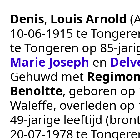
Denis
,
Louis Arnold
(
10‑06‑1915
te
Tongere
te
Tongeren
op 85-jari
Marie Joseph
en
Delv
Gehuwd met
Regimon
Benoitte
, geboren op
Waleffe
, overleden op
49-jarige leeftijd (bron
20‑07‑1978
te
Tongeren