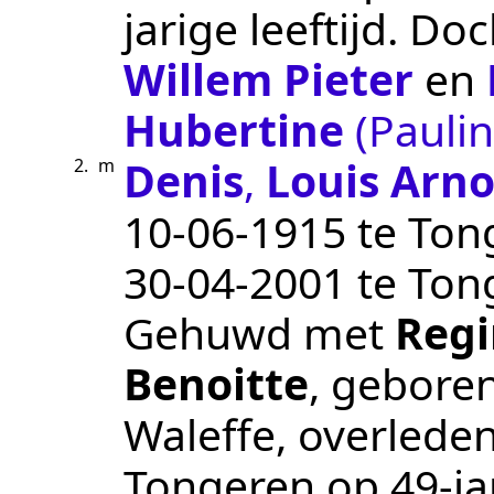
jarige leeftijd. Do
Willem Pieter
en
Hubertine
(Paulin
Denis
,
Louis Arno
2.
m
10‑06‑1915
te
Ton
30‑04‑2001
te
Ton
Gehuwd met
Reg
Benoitte
, gebore
Waleffe
, overlede
Tongeren
op 49-jar