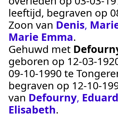
overleden op
03‑03‑19
leeftijd, begraven op
0
Zoon van
Denis
,
Marie
Marie Emma
.
Gehuwd met
Defourn
geboren op
12‑03‑192
09‑10‑1990
te
Tongere
begraven op
12‑10‑19
van
Defourny
,
Eduar
Elisabeth
.