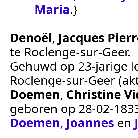
Maria
.}
Denoël
,
Jacques Pierr
te
Roclenge-sur-Geer
.
Gehuwd op 23-jarige le
Roclenge-sur-Geer
(ak
Doemen
,
Christine Vi
geboren op
28‑02‑183
Doemen
,
Joannes
en