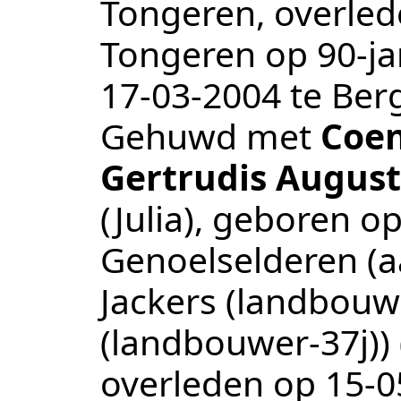
Tongeren
, overle
Tongeren
op 90-ja
17‑03‑2004
te
Ber
Gehuwd met
Coen
Gertrudis August
(Julia)
, geboren o
Genoelselderen
(a
Jackers (landbouw
(landbouwer-37j))
overleden op
15‑0