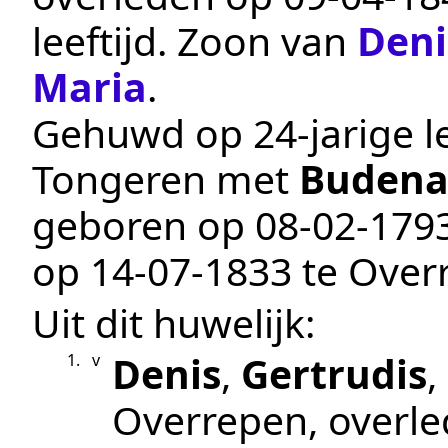
leeftijd. Zoon van
Deni
Maria
.
Gehuwd op 24-jarige le
Tongeren
met
Budena
geboren op
08‑02‑179
op
14‑07‑1833
te
Over
Uit dit huwelijk:
Denis
,
Gertrudis
,
1.
v
Overrepen
, overl