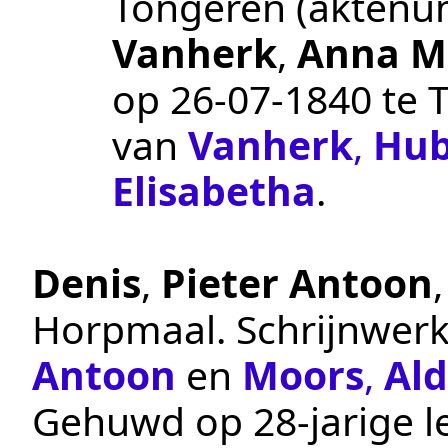
Tongeren
(akten
Vanherk
,
Anna M
op
26‑07‑1840
te
van
Vanherk
,
Hub
Elisabetha
.
Denis
,
Pieter Antoon
Horpmaal
.
Schrijnwerk
Antoon
en
Moors
,
Al
Gehuwd op 28-jarige le