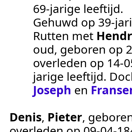
69-jarige leeftijd.
Gehuwd op 39-jari
Rutten
met
Hendr
oud, geboren op
2
overleden op
14‑0
jarige leeftijd. Do
Joseph
en
Franse
Denis
,
Pieter
, gebore
overleden op
09‑04‑18