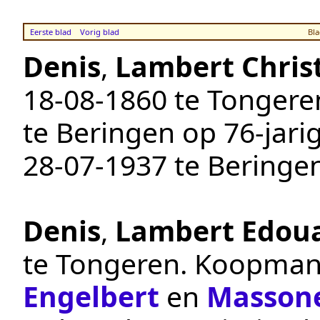
Eerste blad
Vorig blad
Bla
Denis
,
Lambert Christ
18‑08‑1860
te
Tongere
te
Beringen
op 76-jarig
28‑07‑1937
te
Beringe
Denis
,
Lambert Edou
te
Tongeren
.
Koopma
Engelbert
en
Masson