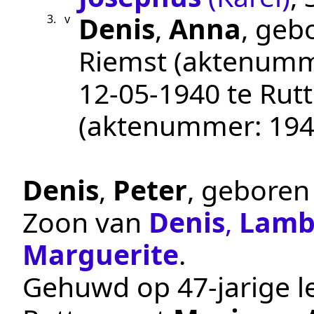
Denis
,
Anna
, geb
3.
v
Riemst
(aktenum
12‑05‑1940
te
Rut
(aktenummer:
194
Denis
,
Peter
, gebore
Zoon van
Denis
,
Lamb
Marguerite
.
Gehuwd op 47-jarige le