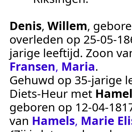
Denis
,
Willem
, gebor
overleden op
25‑05‑18
jarige leeftijd. Zoon v
Fransen
,
Maria
.
Gehuwd op 35-jarige le
Diets-Heur
met
Hamel
geboren op
12‑04‑181
van
Hamels
,
Marie El