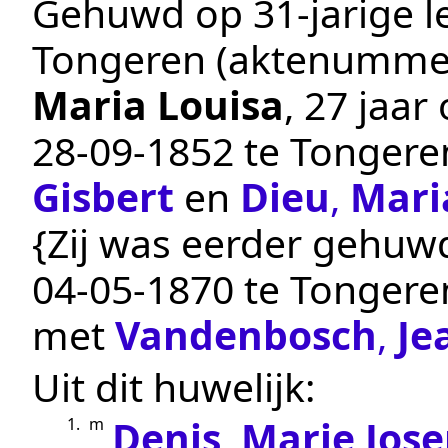
Gehuwd op 31-jarige le
Tongeren
(aktenumme
Maria Louisa
, 27 jaa
28‑09‑1852
te
Tongere
Gisbert
en
Dieu
,
Mari
{Zij was eerder gehuwd
04‑05‑1870
te
Tongere
met
Vandenbosch
,
Je
Uit dit huwelijk:
Denis
,
Marie Jos
1.
m