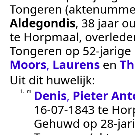
Tongeren
(aktenumme
Aldegondis
, 38 jaar 
te
Horpmaal
, overled
Tongeren
op 52-jarige 
Moors
,
Laurens
en
Th
Uit dit huwelijk:
Denis
,
Pieter An
1.
m
16‑07‑1843
te
Hor
Gehuwd op 28-jari