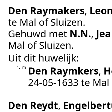
Den Raymakers
,
Leo
te
Mal of Sluizen
.
Gehuwd met
N.N.
,
Je
Mal of Sluizen
.
Uit dit huwelijk:
Den Raymkers
,
H
1.
m
24‑05‑1633
te
Mal
Den Reydt
,
Engelbert