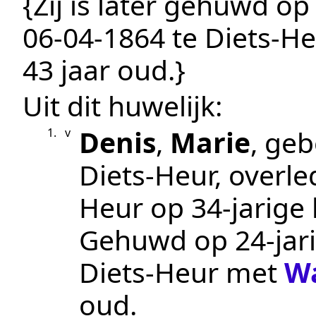
{Zij is later gehuwd op 
06‑04‑1864
te
Diets-H
43 jaar oud.}
Uit dit huwelijk:
Denis
,
Marie
, ge
1.
v
Diets-Heur
, overl
Heur
op 34-jarige l
Gehuwd op 24-jari
Diets-Heur
met
W
oud.