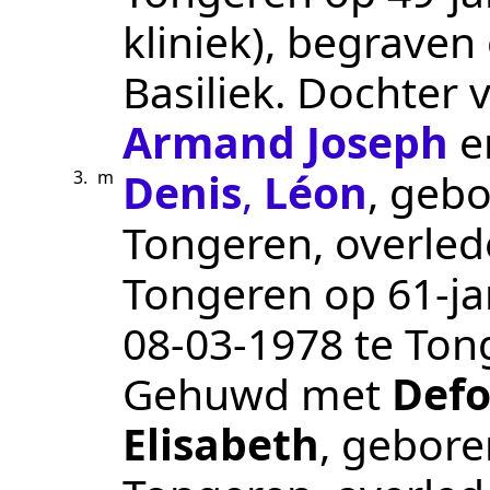
kliniek
), begraven
Basiliek
. Dochter 
Armand Joseph
e
Denis
,
Léon
, geb
3.
m
Tongeren
, overle
Tongeren
op 61-ja
08‑03‑1978
te
Ton
Gehuwd met
Def
Elisabeth
, gebor