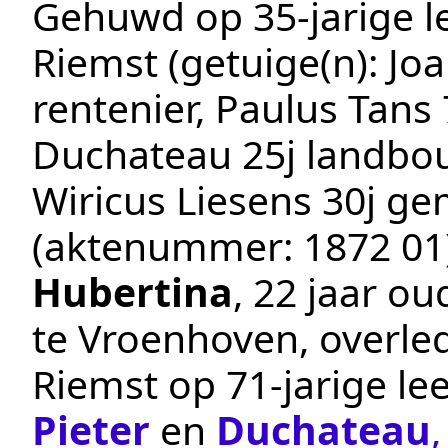
Gehuwd op 35-jarige le
Riemst
(getuige(n):
Jo
rentenier, Paulus Tans
Duchateau 25j landbou
Wiricus Liesens 30j g
(aktenummer:
1872 01
Hubertina
, 22 jaar o
te
Vroenhoven
, overl
Riemst
op 71-jarige le
Pieter
en
Duchateau