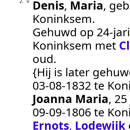
Denis
,
Maria
, ge
2.
v
Koninksem
.
Gehuwd op 24-jari
Koninksem
met
C
oud.
{Hij is later gehuw
03‑08‑1832
te
Kon
Joanna Maria
, 25
09‑09‑1806
te
Kon
Ernots
,
Lodewijk