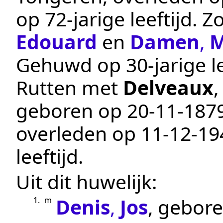
op 72-jarige leeftijd. 
Edouard
en
Damen
,
M
Gehuwd op 30-jarige le
Rutten
met
Delveaux
geboren op
20‑11‑187
overleden op
11‑12‑19
leeftijd.
Uit dit huwelijk:
Denis
,
Jos
, gebor
1.
m