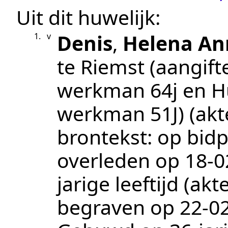
Uit dit huwelijk:
Denis
,
Helena An
1.
v
te
Riemst
(aangift
werkman 64j en H
werkman 51J)
(ak
brontekst:
op bidp
overleden op
18‑0
jarige leeftijd (a
begraven op
22‑0