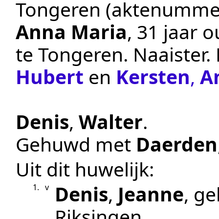
Tongeren
(aktenumme
Anna Maria
, 31 jaar 
te
Tongeren
.
Naaister
.
Hubert
en
Kersten
,
A
Denis
,
Walter
.
Gehuwd met
Daerden
Uit dit huwelijk:
Denis
,
Jeanne
, g
1.
v
Riksingen
.