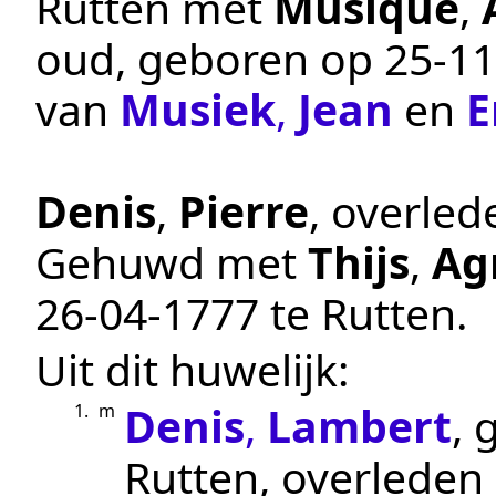
Rutten
met
Musique
,
oud, geboren op
25‑11
van
Musiek
,
Jean
en
E
Denis
,
Pierre
, overle
Gehuwd met
Thijs
,
Ag
26‑04‑1777
te
Rutten
.
Uit dit huwelijk:
Denis
,
Lambert
,
1.
m
Rutten
, overleden