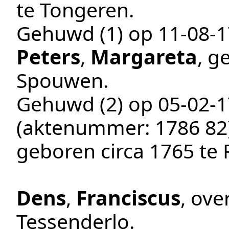
te
Tongeren
.
Gehuwd (1) op
11‑08‑
Peters
,
Margareta
, g
Spouwen
.
Gehuwd (2) op
05‑02‑
(aktenummer:
1786 82
geboren
circa 1765
te
Dens
,
Franciscus
, ov
Tessenderlo
.