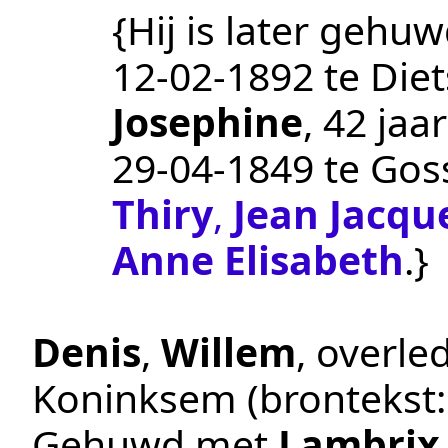
{Hij is later gehuw
12‑02‑1892
te
Die
Josephine
, 42 ja
29‑04‑1849
te
Gos
Thiry
,
Jean Jacqu
Anne Elisabeth
.}
Denis
,
Willem
, overl
Koninksem
(brontekst
Gehuwd met
Lambrix