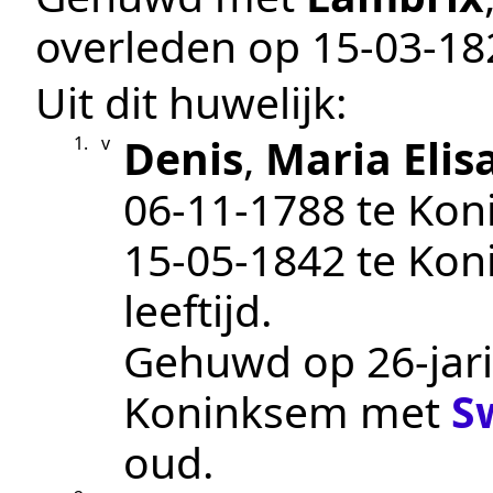
overleden op
15‑03‑18
Uit dit huwelijk:
Denis
,
Maria Elis
1.
v
06‑11‑1788
te
Kon
15‑05‑1842
te
Kon
leeftijd.
Gehuwd op 26-jari
Koninksem
met
S
oud.