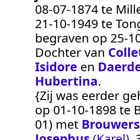
08‑07‑1874
te
Mill
21‑10‑1949
te
Ton
begraven op
25‑1
Dochter van
Colle
Isidore
en
Daerd
Hubertina
.
{Zij was eerder ge
op
01‑10‑1898
te
01
) met
Brouwers
Josephus
(Karel)
, 