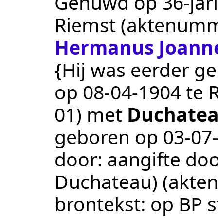
Gehuwd op 36-jari
Riemst
(aktenum
Hermanus Joanne
{Hij was eerder ge
op
08‑04‑1904
te
01
) met
Duchate
geboren op
03‑07
door:
aangifte doo
Duchateau)
(akte
brontekst:
op BP s