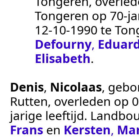
Tongeren
, overle
Tongeren
op 70-ja
12‑10‑1990
te
Ton
Defourny
,
Eduar
Elisabeth
.
Denis
,
Nicolaas
, geb
Rutten
, overleden op
0
jarige leeftijd.
Landbo
Frans
en
Kersten
,
Mar