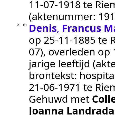
11‑07‑1918
te
Rie
(aktenummer:
191
Denis
,
Francus M
2.
m
op
25‑11‑1885
te
07
), overleden op
jarige leeftijd (a
brontekst:
hospita
21‑06‑1971
te
Rie
Gehuwd met
Coll
Joanna Landrada