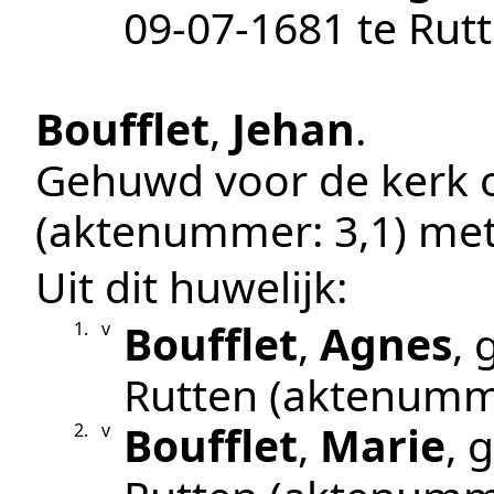
09‑07‑1681
te
Rut
Boufflet
,
Jehan
.
Gehuwd voor de kerk
(aktenummer:
3,1
) me
Uit dit huwelijk:
Boufflet
,
Agnes
,
1.
v
Rutten
(aktenumm
Boufflet
,
Marie
, 
2.
v