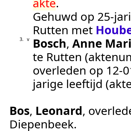
akte
.
Gehuwd op 25-jari
Rutten
met
Houb
Bosch
,
Anne Mar
3.
v
te
Rutten
(aktenu
overleden op
12‑0
jarige leeftijd (a
Bos
,
Leonard
, overle
Diepenbeek
.