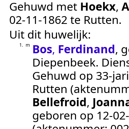
Gehuwd met
Hoekx
,
A
02‑11‑1862
te
Rutten
.
Uit dit huwelijk:
Bos
,
Ferdinand
, 
1.
m
Diepenbeek
.
Dien
Gehuwd op 33-jari
Rutten
(aktenumm
Bellefroid
,
Joann
geboren op
12‑02
(aktenummer:
00