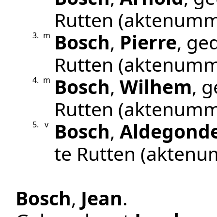
Rutten
(aktenumm
Bosch
,
Pierre
, ge
3.
m
Rutten
(aktenumm
Bosch
,
Wilhem
, 
4.
m
Rutten
(aktenumm
Bosch
,
Aldegond
5.
v
te
Rutten
(aktenu
Bosch
,
Jean
.