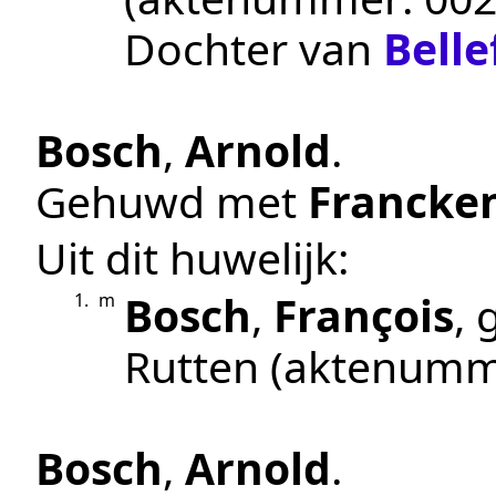
Dochter van
Belle
Bosch
,
Arnold
.
Gehuwd met
Francke
Uit dit huwelijk:
Bosch
,
François
,
1.
m
Rutten
(aktenumm
Bosch
,
Arnold
.