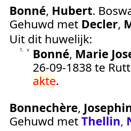
Bonné
,
Hubert
.
Boswa
Gehuwd met
Decler
,
M
Uit dit huwelijk:
Bonné
,
Marie Jos
1.
v
26‑09‑1838
te
Rut
akte
.
Bonnechère
,
Josephi
Gehuwd met
Thellin
,