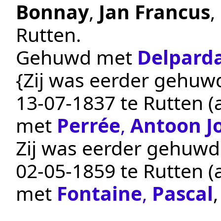
Bonnay
,
Jan Francus
,
Rutten
.
Gehuwd met
Delpard
{Zij was eerder gehuwd
13‑07‑1837
te
Rutten
(
met
Perrée
,
Antoon J
Zij was eerder gehuwd 
02‑05‑1859
te
Rutten
(
met
Fontaine
,
Pascal