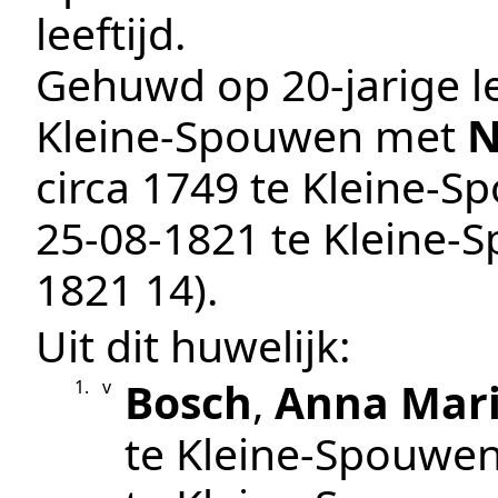
leeftijd.
Gehuwd op 20-jarige le
Kleine-Spouwen
met
N
circa 1749
te
Kleine-S
25‑08‑1821
te
Kleine-
1821 14
).
Uit dit huwelijk:
Bosch
,
Anna Mar
1.
v
te
Kleine-Spouwe