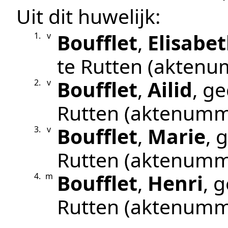
Uit dit huwelijk:
Boufflet
,
Elisabe
1.
v
te
Rutten
(aktenu
Boufflet
,
Ailid
, g
2.
v
Rutten
(aktenumm
Boufflet
,
Marie
, 
3.
v
Rutten
(aktenumm
Boufflet
,
Henri
, 
4.
m
Rutten
(aktenumm