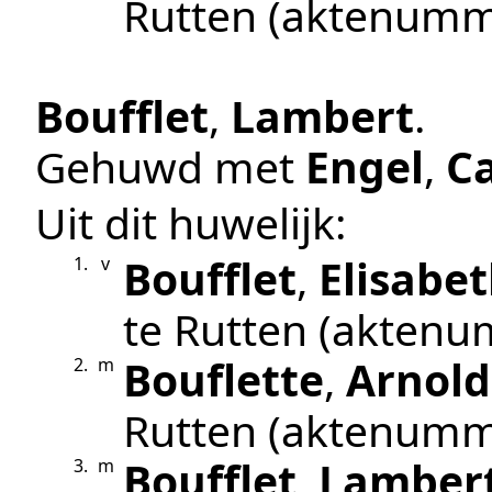
Rutten
(aktenumm
Boufflet
,
Lambert
.
Gehuwd met
Engel
,
C
Uit dit huwelijk:
Boufflet
,
Elisabe
1.
v
te
Rutten
(aktenu
Bouflette
,
Arnold
2.
m
Rutten
(aktenumm
Boufflet
,
Lamber
3.
m