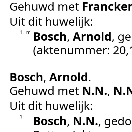
Gehuwd met
Francke
Uit dit huwelijk:
Bosch
,
Arnold
, g
1.
m
(aktenummer:
20,
Bosch
,
Arnold
.
Gehuwd met
N.N.
,
N.
Uit dit huwelijk:
Bosch
,
N.N.
, ged
1.