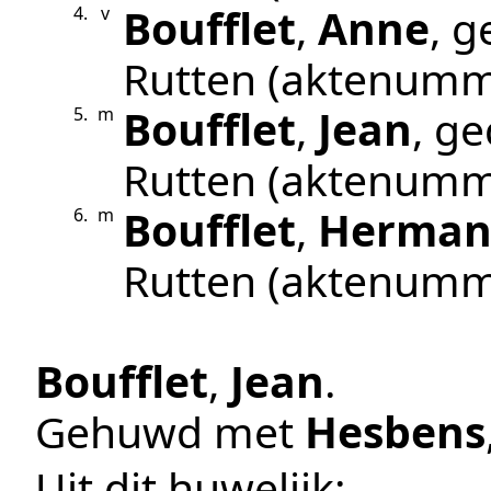
Boufflet
,
Anne
, 
4.
v
Rutten
(aktenumm
Boufflet
,
Jean
, g
5.
m
Rutten
(aktenumm
Boufflet
,
Herma
6.
m
Rutten
(aktenumm
Boufflet
,
Jean
.
Gehuwd met
Hesbens
Uit dit huwelijk: