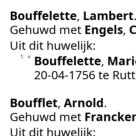
Bouffelette
,
Lambert
Gehuwd met
Engels
,
C
Uit dit huwelijk:
Bouffelette
,
Mari
1.
v
20‑04‑1756
te
Rut
Boufflet
,
Arnold
.
Gehuwd met
Francke
Uit dit huwelijk: