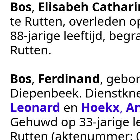
Bos
,
Elisabeh Cathar
te
Rutten
, overleden 
88-jarige leeftijd, beg
Rutten
.
Bos
,
Ferdinand
, gebo
Diepenbeek
.
Dienstkn
Leonard
en
Hoekx
,
A
Gehuwd op 33-jarige le
Rutten
(aktenummer: