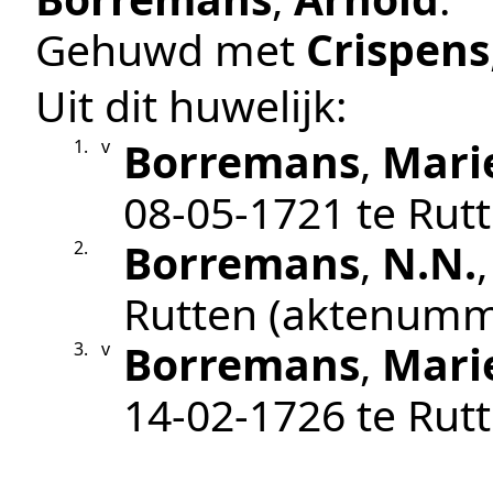
Gehuwd met
Crispens
Uit dit huwelijk:
Borremans
,
Mari
1.
v
08‑05‑1721
te
Rut
Borremans
,
N.N.
2.
Rutten
(aktenumm
Borremans
,
Mari
3.
v
14‑02‑1726
te
Rut