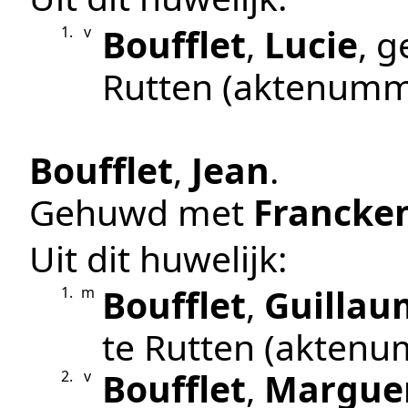
Boufflet
,
Lucie
, 
1.
v
Rutten
(aktenumm
Boufflet
,
Jean
.
Gehuwd met
Francke
Uit dit huwelijk:
Boufflet
,
Guillau
1.
m
te
Rutten
(aktenu
Boufflet
,
Marguer
2.
v