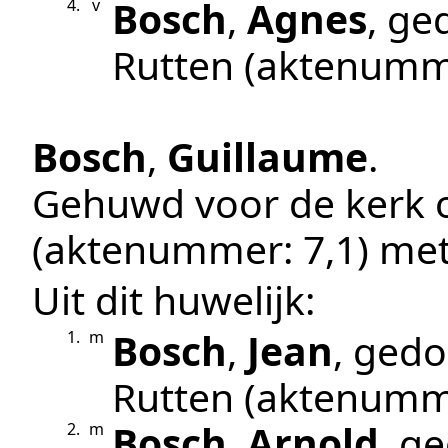
Bosch
,
Agnes
, g
4.
v
Rutten
(aktenumm
Bosch
,
Guillaume
.
Gehuwd voor de kerk
(aktenummer:
7,1
) me
Uit dit huwelijk:
Bosch
,
Jean
, ged
1.
m
Rutten
(aktenumm
Bosch
,
Arnold
, g
2.
m