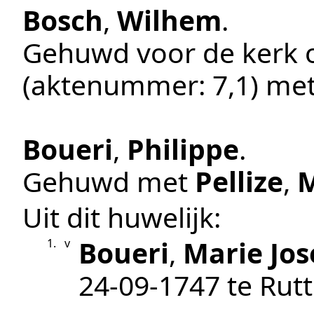
Bosch
,
Wilhem
.
Gehuwd voor de kerk
(aktenummer:
7,1
) me
Boueri
,
Philippe
.
Gehuwd met
Pellize
,
M
Uit dit huwelijk:
Boueri
,
Marie Jo
1.
v
24‑09‑1747
te
Rut