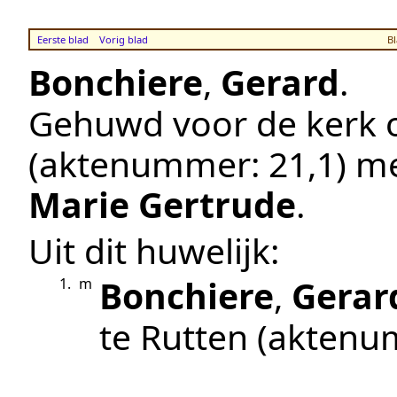
Eerste blad
Vorig blad
Bl
Bonchiere
,
Gerard
.
Gehuwd voor de kerk
(aktenummer:
21,1
) m
Marie Gertrude
.
Uit dit huwelijk:
Bonchiere
,
Gerar
1.
m
te
Rutten
(aktenu