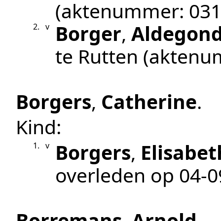
(aktenummer:
03
Borger
,
Aldegon
2.
v
te
Rutten
(aktenu
Borgers
,
Catherine
.
Kind:
Borgers
,
Elisabet
1.
v
overleden op
04‑0
Borremans
,
Arnold
.