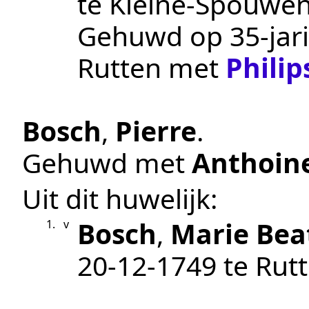
te
Kleine-Spouwe
Gehuwd op 35-jari
Rutten
met
Philip
Bosch
,
Pierre
.
Gehuwd met
Anthoin
Uit dit huwelijk:
Bosch
,
Marie Bea
1.
v
20‑12‑1749
te
Rut