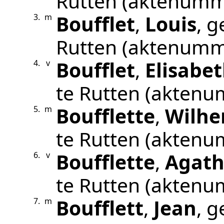
Rutten
(aktenumm
Boufflet
,
Louis
, 
3.
m
Rutten
(aktenumm
Boufflet
,
Elisabe
4.
v
te
Rutten
(aktenu
Boufflette
,
Wilh
5.
m
te
Rutten
(aktenu
Boufflette
,
Agat
6.
v
te
Rutten
(aktenu
Boufflett
,
Jean
, 
7.
m