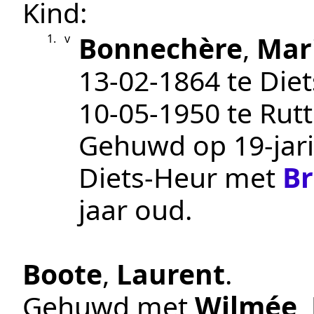
Kind:
Bonnechère
,
Mar
1.
v
13‑02‑1864
te
Diet
10‑05‑1950
te
Rut
Gehuwd op 19-jari
Diets-Heur
met
Br
jaar oud.
Boote
,
Laurent
.
Gehuwd met
Wilmée
,