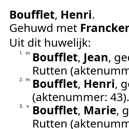
Boufflet
,
Henri
.
Gehuwd met
Francke
Uit dit huwelijk:
Boufflet
,
Jean
, g
1.
m
Rutten
(aktenumm
Boufflet
,
Henri
, 
2.
m
(aktenummer:
43
)
Boufflet
,
Marie
, 
3.
v
Rutten
(aktenumm