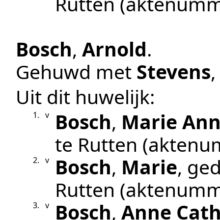
Rutten
(aktenumm
Bosch
,
Arnold
.
Gehuwd met
Stevens
Uit dit huwelijk:
Bosch
,
Marie An
1.
v
te
Rutten
(aktenu
Bosch
,
Marie
, ge
2.
v
Rutten
(aktenumm
Bosch
,
Anne Cath
3.
v