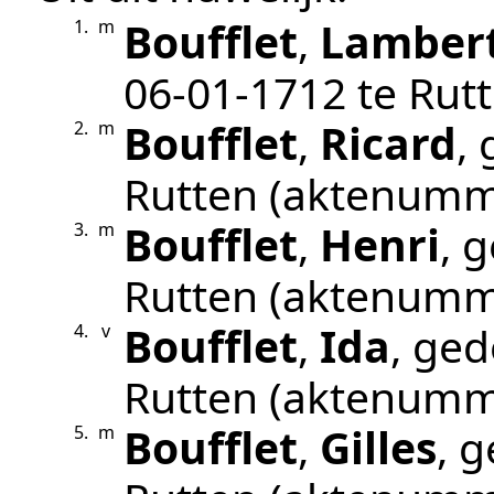
Boufflet
,
Lambert
1.
m
06‑01‑1712
te
Rut
Boufflet
,
Ricard
,
2.
m
Rutten
(aktenumm
Boufflet
,
Henri
, 
3.
m
Rutten
(aktenumm
Boufflet
,
Ida
, ge
4.
v
Rutten
(aktenumm
Boufflet
,
Gilles
, 
5.
m