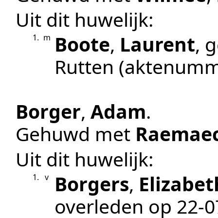
Uit dit huwelijk:
Boote
,
Laurent
, 
1.
m
Rutten
(aktenumm
Borger
,
Adam
.
Gehuwd met
Raemaec
Uit dit huwelijk:
Borgers
,
Elizabet
1.
v
overleden op
22‑0