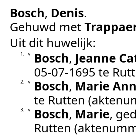
Bosch
,
Denis
.
Gehuwd met
Trappae
Uit dit huwelijk:
Bosch
,
Jeanne Ca
1.
v
05‑07‑1695
te
Rut
Bosch
,
Marie An
2.
v
te
Rutten
(aktenu
Bosch
,
Marie
, ge
3.
v
Rutten
(aktenumm