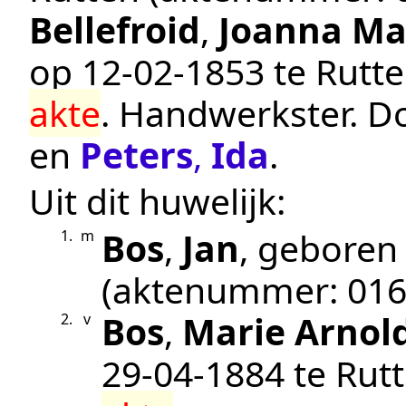
Bellefroid
,
Joanna Ma
op
12‑02‑1853
te
Rutt
akte
.
Handwerkster
. D
en
Peters
,
Ida
.
Uit dit huwelijk:
Bos
,
Jan
, geboren
1.
m
(aktenummer:
01
Bos
,
Marie Arnol
2.
v
29‑04‑1884
te
Rut