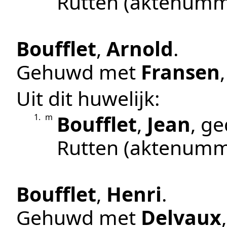
Rutten
(aktenumm
Boufflet
,
Arnold
.
Gehuwd met
Fransen
Uit dit huwelijk:
Boufflet
,
Jean
, g
1.
m
Rutten
(aktenumm
Boufflet
,
Henri
.
Gehuwd met
Delvaux