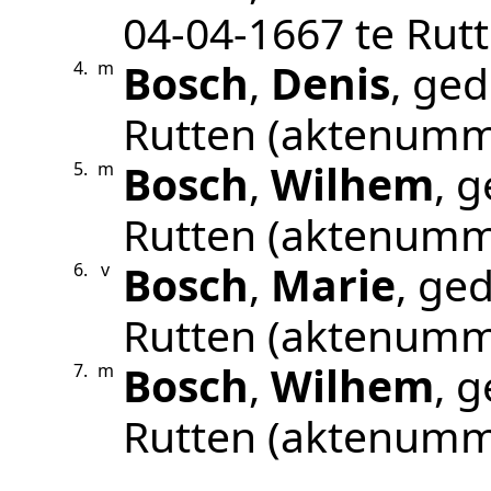
04‑04‑1667
te
Rut
Bosch
,
Denis
, ge
4.
m
Rutten
(aktenumm
Bosch
,
Wilhem
, 
5.
m
Rutten
(aktenumm
Bosch
,
Marie
, ge
6.
v
Rutten
(aktenumm
Bosch
,
Wilhem
, 
7.
m
Rutten
(aktenumm