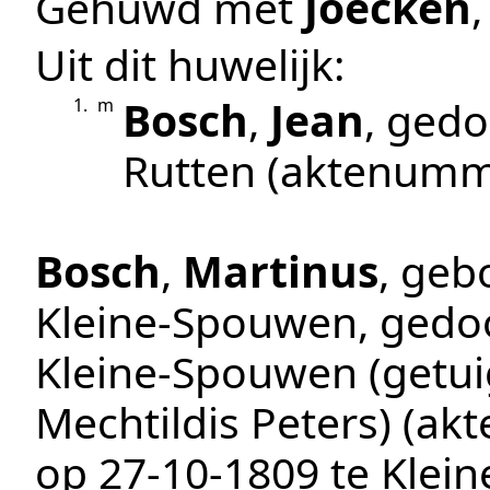
Gehuwd met
Joecken
Uit dit huwelijk:
Bosch
,
Jean
, ged
1.
m
Rutten
(aktenumm
Bosch
,
Martinus
, geb
Kleine-Spouwen
, ged
Kleine-Spouwen
(getui
Mechtildis Peters)
(ak
op
27‑10‑1809
te
Klei