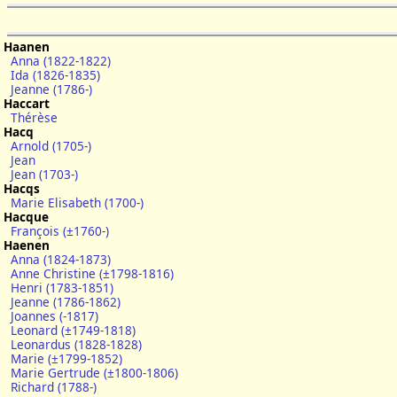
Haanen
Anna (1822-1822)
Ida (1826-1835)
Jeanne (1786-)
Haccart
Thérèse
Hacq
Arnold (1705-)
Jean
Jean (1703-)
Hacqs
Marie Elisabeth (1700-)
Hacque
François (±1760-)
Haenen
Anna (1824-1873)
Anne Christine (±1798-1816)
Henri (1783-1851)
Jeanne (1786-1862)
Joannes (-1817)
Leonard (±1749-1818)
Leonardus (1828-1828)
Marie (±1799-1852)
Marie Gertrude (±1800-1806)
Richard (1788-)