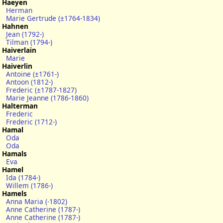
Haeyen
Herman
Marie Gertrude (±1764-1834)
Hahnen
Jean (1792-)
Tilman (1794-)
Haiverlain
Marie
Haiverlin
Antoine (±1761-)
Antoon (1812-)
Frederic (±1787-1827)
Marie Jeanne (1786-1860)
Halterman
Frederic
Frederic (1712-)
Hamal
Oda
Oda
Hamals
Eva
Hamel
Ida (1784-)
Willem (1786-)
Hamels
Anna Maria (-1802)
Anne Catherine (1787-)
Anne Catherine (1787-)