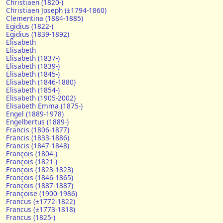
Christiaen (1820-)
Christiaen Joseph (±1794-1860)
Clementina (1884-1885)
Egidius (1822-)
Egidius (1839-1892)
Elisabeth
Elisabeth
Elisabeth (1837-)
Elisabeth (1839-)
Elisabeth (1845-)
Elisabeth (1846-1880)
Elisabeth (1854-)
Elisabeth (1905-2002)
Elisabeth Emma (1875-)
Engel (1889-1978)
Engelbertus (1889-)
Francis (1806-1877)
Francis (1833-1886)
Francis (1847-1848)
François (1804-)
François (1821-)
François (1823-1823)
François (1846-1865)
François (1887-1887)
Françoise (1900-1986)
Francus (±1772-1822)
Francus (±1773-1818)
Francus (1825-)