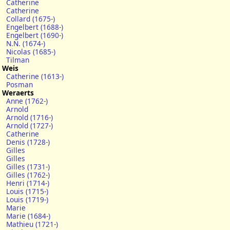
Catherine
Catherine
Collard (1675-)
Engelbert (1688-)
Engelbert (1690-)
N.N. (1674-)
Nicolas (1685-)
Tilman
Weis
Catherine (1613-)
Posman
Weraerts
Anne (1762-)
Arnold
Arnold (1716-)
Arnold (1727-)
Catherine
Denis (1728-)
Gilles
Gilles
Gilles (1731-)
Gilles (1762-)
Henri (1714-)
Louis (1715-)
Louis (1719-)
Marie
Marie (1684-)
Mathieu (1721-)